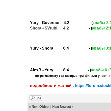
Yury - Governor 4:2 - (
квабы 2:
Shora - SVrubl 4:2
- (
квабы 2:
Yury - Shora 6:4 - (
квабы 3:
AlexB - Yury 8:4 - (
квабы 6+3
по регламенту : за каждые три финала участн
подробности матчей :
https://forum.stoc
Find
«
Next Oldest
|
Next Newest
»