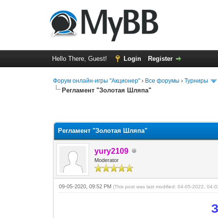
Hello There, Guest!
Login
Register
Форум онлайн-игры "Акционер"
›
Все форумы
›
Турниры
Регламент "Золотая Шляпа"
1 Vote(s) - 5 Average
1
2
3
4
5
Регламент "Золотая Шляпа"
yury2109
Moderator
09-05-2020, 09:52 PM
(This post was last modified: 04-05-2022, 04