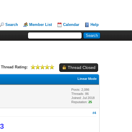
Search
Member List
Calendar
Help
Thread Rating:
Thread Closed
Linear Mode
Posts: 2,086
Threads: 86
Joined: Jul 2018
Reputation:
25
#4
 3