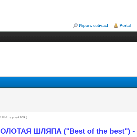
Играть сейчас!
Portal
:02 PM by
yury2109
.)
ЗОЛОТАЯ ШЛЯПА (
"Best of the best")
-