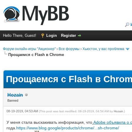
Hello There, Guest!
Login
Register
Форум онлайн-игры "Акционер"
›
Все форумы
›
Хьюстон, у вас проблема
Прощаемся с Flash в Chrome
ge
Прощаемся с Flash в Chro
Hozain
Banned
08-19-2019, 04:53 AM
(This post was last modified: 08-19-2019, 04:54 AM by
Hozain
.)
У меня стала выскакивать информация, что
Adobe объявила о 
года.
https://www.blog.google/products/chrome/...sh-chrome/