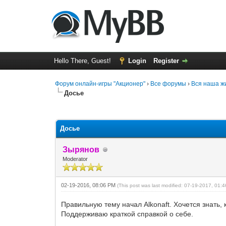
Hello There, Guest!
Login
Register
Форум онлайн-игры "Акционер"
›
Все форумы
›
Вся наша жи
Досье
1 Vote(s) - 5 Average
1
2
3
4
5
Досье
Зырянов
Moderator
02-19-2016, 08:06 PM
(This post was last modified: 07-19-2017, 01
Правильную тему начал Alkonaft. Хочется знать, к
Поддерживаю краткой справкой о себе.