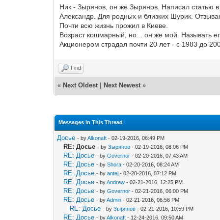
Ник - Зырянов, он же Зырянов. Написал статью в 
Александр. Для родных и близких Шурик. Отзыва
Почти всю жизнь прожил в Киеве.
Возраст кошмарный, но... он же мой. Называть ег
Акционером страдал почти 20 лет - с 1983 до 200
Find
«
Next Oldest
|
Next Newest
»
Messages In This Thread
Досье
- by
Alkonaft
- 02-19-2016, 06:49 PM
RE: Досье
- by
Зырянов
- 02-19-2016, 08:06 PM
RE: Досье
- by
Governor
- 02-20-2016, 07:43 AM
RE: Досье
- by
Shora
- 02-20-2016, 08:24 AM
RE: Досье
- by
antej
- 02-20-2016, 07:12 PM
RE: Досье
- by
Andrew
- 02-21-2016, 12:25 PM
RE: Досье
- by
Governor
- 02-21-2016, 06:00 PM
RE: Досье
- by
Admin
- 02-21-2016, 06:56 PM
RE: Досье
- by
Зырянов
- 02-21-2016, 10:59 PM
RE: Досье
- by
Alkonaft
- 12-24-2016, 09:50 AM