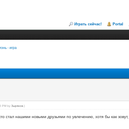
Играть сейчас!
Portal
знь - игра
:46 PM by
Зырянов
.)
то стал нашими новыми друзьями по увлечению, хотя бы как зовут, с