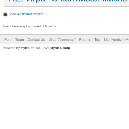
View a Printable Version
Users browsing this thread: 1 Guest(s)
Forum Team
Contact Us
Игра "Акционер"
Return to Top
Lite (Archive) 
Powered By
MyBB
, © 2002-2026
MyBB Group
.