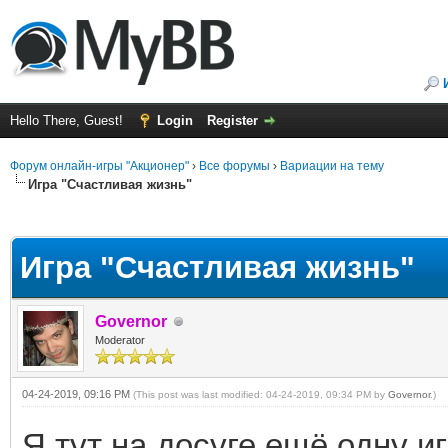
Hello There, Guest!
Login
Register
Форум онлайн-игры "Акционер"
›
Все форумы
›
Вариации на тему
Игра "Счастливая жизнь"
ge
Игра "Счастливая жизнь"
Governor
Moderator
04-24-2019, 09:16 PM
(This post was last modified: 04-24-2019, 09:34 PM by
Governor
.)
Я тут на досуге ещё одну и