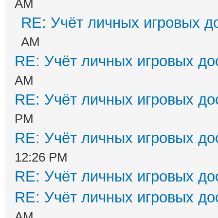
AM
RE: Учёт личных игровых д
AM
RE: Учёт личных игровых д
AM
RE: Учёт личных игровых д
PM
RE: Учёт личных игровых д
12:26 PM
RE: Учёт личных игровых д
RE: Учёт личных игровых д
AM