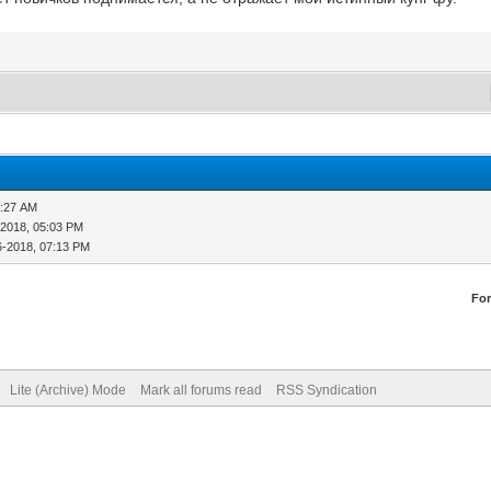
1:27 AM
-2018, 05:03 PM
6-2018, 07:13 PM
Fo
Lite (Archive) Mode
Mark all forums read
RSS Syndication