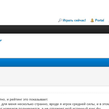
Играть сейчас!
Portal
но, и рейтинг это показывает.
, для меня несколько странно, вроде я игрок средней силы, и в этом
т новичков поднимается, а не отражает мой истинный кунг фу.