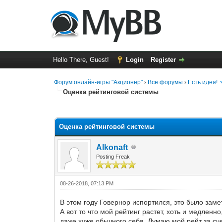
Hello There, Guest!
Login
Register
Форум онлайн-игры "Акционер"
›
Все форумы
›
Есть идея!
Оценка рейтинговой системы
0 Vote(s) - 0 Average
1
2
3
4
5
Оценка рейтинговой системы
Alkonaft
Posting Freak
08-26-2018, 07:13 PM
В этом году Говернор испортился, это было замет
А вот то что мой рейтинг растет, хоть и медленно
даже хуже обычного себя. Думаю мой рейт за сче