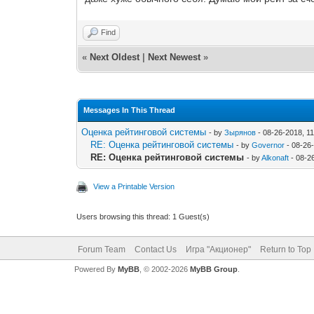
Find
«
Next Oldest
|
Next Newest
»
Messages In This Thread
Оценка рейтинговой системы
- by
Зырянов
- 08-26-2018, 1
RE: Оценка рейтинговой системы
- by
Governor
- 08-26
RE: Оценка рейтинговой системы
- by
Alkonaft
- 08-2
View a Printable Version
Users browsing this thread: 1 Guest(s)
Forum Team
Contact Us
Игра "Акционер"
Return to Top
Powered By
MyBB
, © 2002-2026
MyBB Group
.