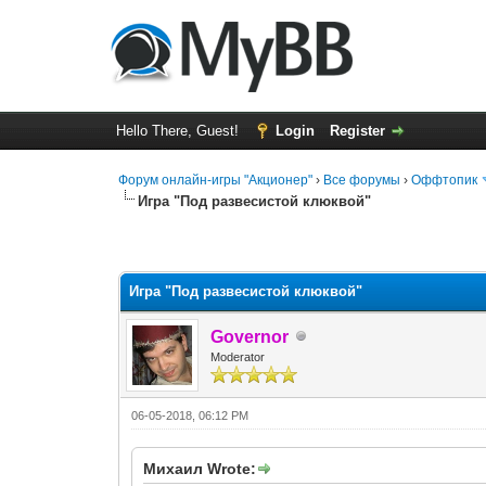
Hello There, Guest!
Login
Register
Форум онлайн-игры "Акционер"
›
Все форумы
›
Оффтопик
Игра "Под развесистой клюквой"
0 Vote(s) - 0 Average
1
2
3
4
5
Игра "Под развесистой клюквой"
Governor
Moderator
06-05-2018, 06:12 PM
Михаил Wrote: