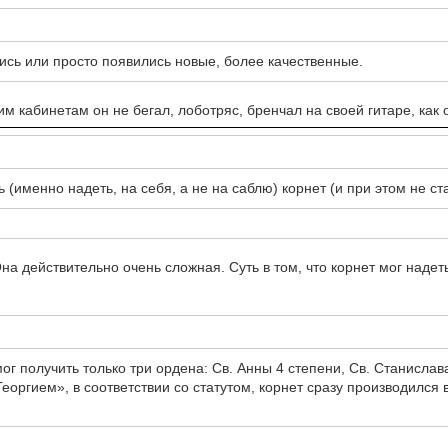
ись или просто появились новые, более качественные.
им кабинетам он не бегал, лоботряс, бренчал на своей гитаре, как о
 (именно надеть, на себя, а не на саблю) корнет (и при этом не ст
Она действительно очень сложная. Суть в том, что корнет мог надет
г получить только три ордена: Св. Анны 4 степени, Св. Станислава
еоргием», в соответствии со статутом, корнет сразу производился 