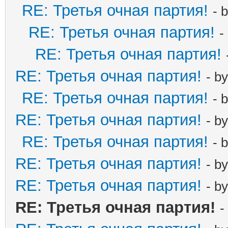
RE: Третья очная партия!
- 
RE: Третья очная партия!
-
RE: Третья очная партия!
RE: Третья очная партия!
- b
RE: Третья очная партия!
- 
RE: Третья очная партия!
- b
RE: Третья очная партия!
- 
RE: Третья очная партия!
- b
RE: Третья очная партия!
- b
RE: Третья очная партия!
-