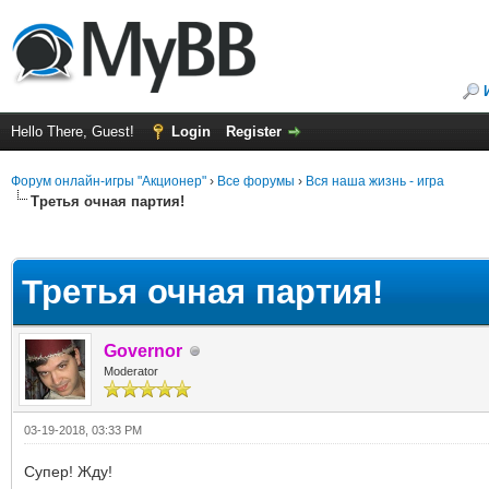
Hello There, Guest!
Login
Register
Форум онлайн-игры "Акционер"
›
Все форумы
›
Вся наша жизнь - игра
Третья очная партия!
ge
Третья очная партия!
Governor
Moderator
03-19-2018, 03:33 PM
Супер! Жду!