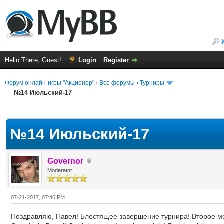
Hello There, Guest!
Login
Register
Форум онлайн-игры "Акционер"
›
Все форумы
›
Турниры
№14 Июльский-17
ge
№14 Июльский-17
Governor
Moderator
07-21-2017, 07:46 PM
Поздравляю, Павел! Блестящее завершение турнира! Второе мес