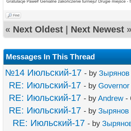
Gratulacje Paweł! Genialne zakończenie turnieju! Drugie miejsce - 
Find
«
Next Oldest
|
Next Newest
Messages In This Thread
№14 Июльский-17
- by
Зырянов
RE: Июльский-17
- by
Governor
RE: Июльский-17
- by
Andrew
- 
RE: Июльский-17
- by
Зырянов
RE: Июльский-17
- by
Зыряно