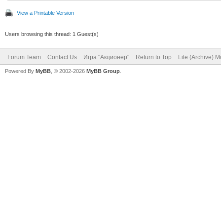
View a Printable Version
Users browsing this thread: 1 Guest(s)
Forum Team
Contact Us
Игра "Акционер"
Return to Top
Lite (Archive) 
Powered By
MyBB
, © 2002-2026
MyBB Group
.