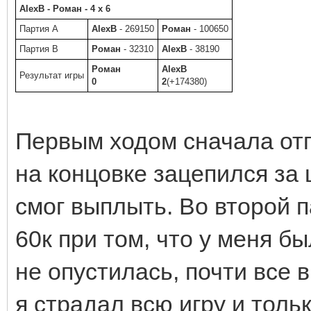
AlexB - Роман - 4 x 6
Партия A
AlexB
- 269150
Роман
- 100650
Партия B
Роман
- 32310
AlexB
- 38190
Роман
AlexB
Результат игры
0
2
(+174380)
Первым ходом сначала отг
на концовке зацепился за ц
смог выплыть. Во второй 
60к при том, что у меня б
не опустилась, почти все 
я страдал всю игру и тол