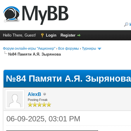
Hello There, Guest!
Login
Register
Форум онлайн-игры "Акционер"
›
Все форумы
›
Турниры
№84 Памяти А.Я. Зырянова
ge
№84 Памяти А.Я. Зырянова
AlexB
Posting Freak
06-09-2025, 03:01 PM