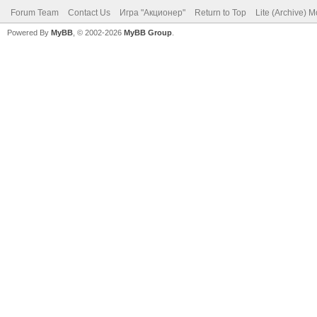
Forum Team
Contact Us
Игра "Акционер"
Return to Top
Lite (Archive) 
Powered By
MyBB
, © 2002-2026
MyBB Group
.