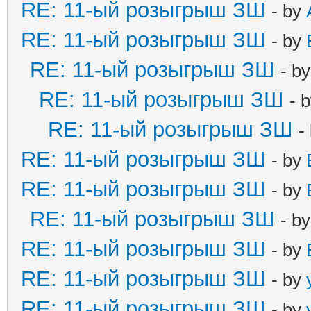
RE: 11-ый розыгрыш ЗШ
- by
RE: 11-ый розыгрыш ЗШ
- by
RE: 11-ый розыгрыш ЗШ
- b
RE: 11-ый розыгрыш ЗШ
- 
RE: 11-ый розыгрыш ЗШ
-
RE: 11-ый розыгрыш ЗШ
- by
RE: 11-ый розыгрыш ЗШ
- by
RE: 11-ый розыгрыш ЗШ
- b
RE: 11-ый розыгрыш ЗШ
- by
RE: 11-ый розыгрыш ЗШ
- by
RE: 11-ый розыгрыш ЗШ
- by