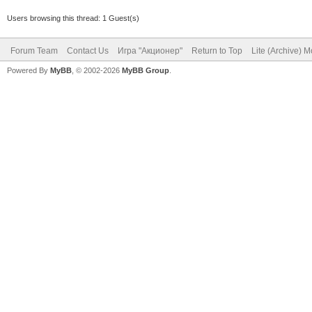
Users browsing this thread: 1 Guest(s)
Forum Team
Contact Us
Игра "Акционер"
Return to Top
Lite (Archive) 
Powered By
MyBB
, © 2002-2026
MyBB Group
.