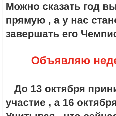
Можно сказать год в
прямую , а у нас ста
завершать его Чемпи
Объявляю неде
До 13 октября прини
участие , а 16 октябр