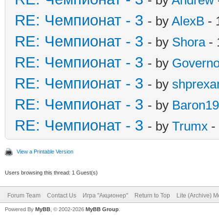
RE: Чемпионат - 3
- by
AlexB
- 
RE: Чемпионат - 3
- by
Shora
- 
RE: Чемпионат - 3
- by
Governo
RE: Чемпионат - 3
- by
shprexa
RE: Чемпионат - 3
- by
Baron1
RE: Чемпионат - 3
- by
Trumx
-
View a Printable Version
Users browsing this thread: 1 Guest(s)
Forum Team
Contact Us
Игра "Акционер"
Return to Top
Lite (Archive) 
Powered By
MyBB
, © 2002-2026
MyBB Group
.