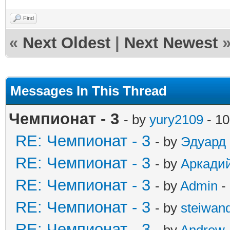
Find
«
Next Oldest
|
Next Newest
Messages In This Thread
Чемпионат - 3
- by
yury2109
- 10
RE: Чемпионат - 3
- by
Эдуард
RE: Чемпионат - 3
- by
Аркади
RE: Чемпионат - 3
- by
Admin
-
RE: Чемпионат - 3
- by
steiwan
RE: Чемпионат - 3
- by
Andrew