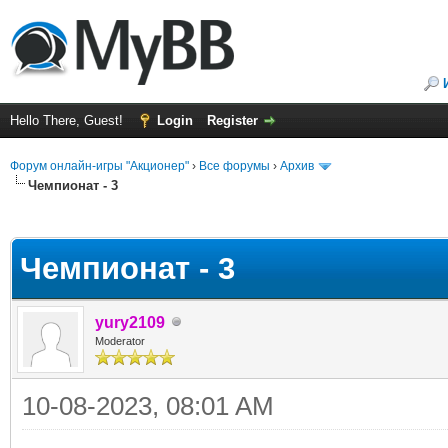
Hello There, Guest!
Login
Register
Форум онлайн-игры "Акционер"
›
Все форумы
›
Архив
Чемпионат - 3
ge
Чемпионат - 3
yury2109
Moderator
10-08-2023, 08:01 AM