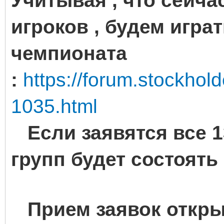
Учитывая , что сейча
игроков , будем игра
чемпионата
:
https://forum.stockho
1035.html
Если заявятся все 13
групп будет состоять 
Прием заявок открыт