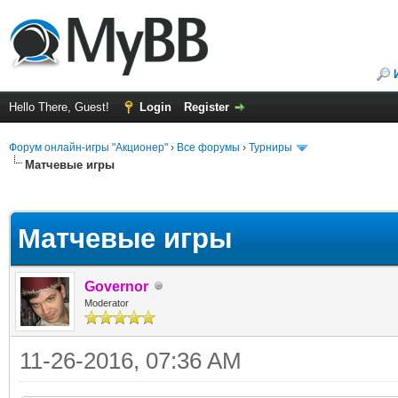
Hello There, Guest!
Login
Register
Форум онлайн-игры "Акционер"
›
Все форумы
›
Турниры
Матчевые игры
ge
Матчевые игры
Governor
Moderator
11-26-2016, 07:36 AM