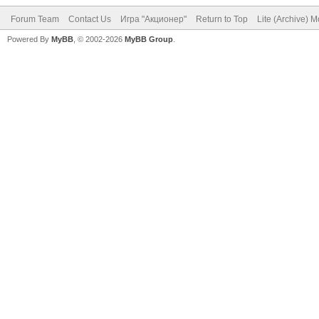
Forum Team
Contact Us
Игра "Акционер"
Return to Top
Lite (Archive) 
Powered By
MyBB
, © 2002-2026
MyBB Group
.