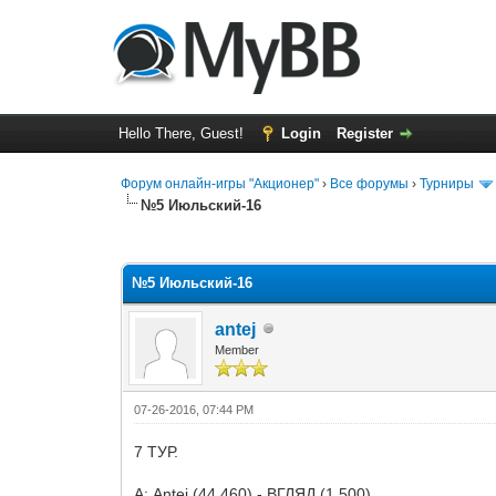
Hello There, Guest!
Login
Register
Форум онлайн-игры "Акционер"
›
Все форумы
›
Турниры
№5 Июльский-16
0 Vote(s) - 0 Average
1
2
3
4
5
№5 Июльский-16
antej
Member
07-26-2016, 07:44 PM
7 ТУР.
А: Antej (44,460) - ВГЛЯД (1,500)