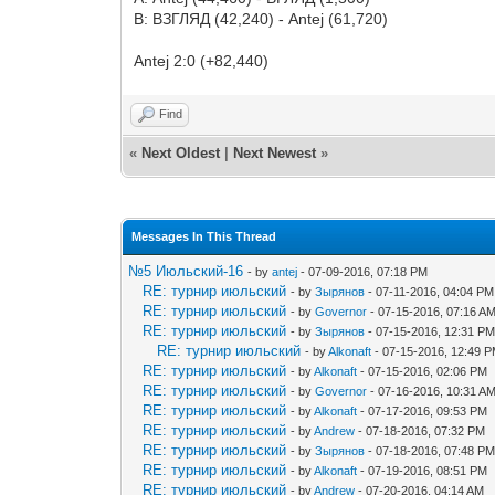
В: ВЗГЛЯД (42,240) - Antej (61,720)
Antej 2:0 (+82,440)
Find
«
Next Oldest
|
Next Newest
»
Messages In This Thread
№5 Июльский-16
- by
antej
- 07-09-2016, 07:18 PM
RE: турнир июльский
- by
Зырянов
- 07-11-2016, 04:04 PM
RE: турнир июльский
- by
Governor
- 07-15-2016, 07:16 A
RE: турнир июльский
- by
Зырянов
- 07-15-2016, 12:31 P
RE: турнир июльский
- by
Alkonaft
- 07-15-2016, 12:49 
RE: турнир июльский
- by
Alkonaft
- 07-15-2016, 02:06 PM
RE: турнир июльский
- by
Governor
- 07-16-2016, 10:31 A
RE: турнир июльский
- by
Alkonaft
- 07-17-2016, 09:53 PM
RE: турнир июльский
- by
Andrew
- 07-18-2016, 07:32 PM
RE: турнир июльский
- by
Зырянов
- 07-18-2016, 07:48 P
RE: турнир июльский
- by
Alkonaft
- 07-19-2016, 08:51 PM
RE: турнир июльский
- by
Andrew
- 07-20-2016, 04:14 AM