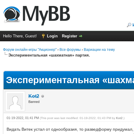
Hello There, Guest!
Login
Register
Форум онлайн-игры "Акционер"
›
Все форумы
›
Вариации на тему
Экспериментальная «шахматная» партия.
ge
Экспериментальная «шахма
Kot2
Banned
01-19-2022, 01:41 PM
(This post was last modified: 01-19-2022, 01:43 PM by
Kot2
.)
Видать Витек устал от однообразия, то разведформу придумал,