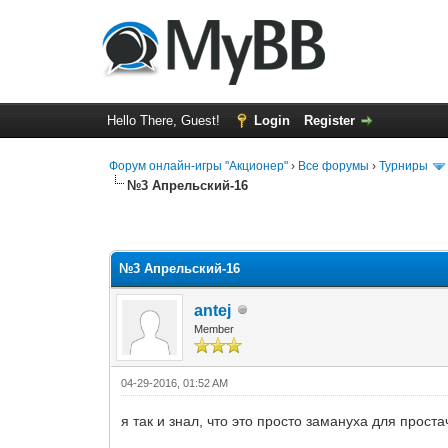
Hello There, Guest!
Login
Register
Форум онлайн-игры "Акционер"
›
Все форумы
›
Турниры
№3 Апрельский-16
0 Vote(s) - 0 Average
1
2
3
4
5
№3 Апрельский-16
antej
Member
04-29-2016, 01:52 AM
я так и знал, что это просто замануха для прост