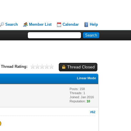
Search
Member List
Calendar
Help
Thread Rating:
Thread Closed
Linear Mode
Posts: 158
Threads: 1
Joined: Jan 2016
Reputation:
10
#62