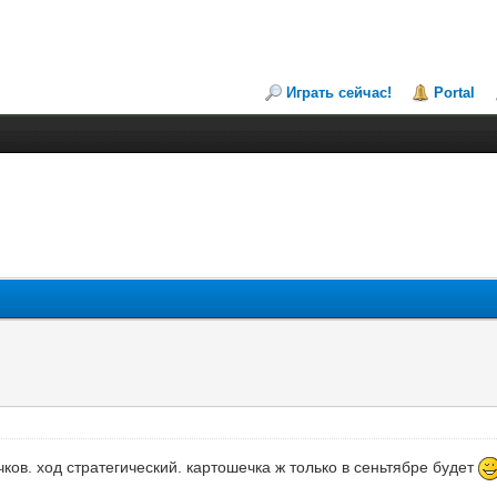
Играть сейчас!
Portal
ачков. ход стратегический. картошечка ж только в сеньтябре будет