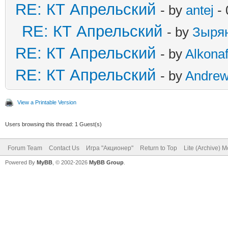
RE: КТ Апрельский
- by
antej
- 
RE: КТ Апрельский
- by
Зыря
RE: КТ Апрельский
- by
Alkonaf
RE: КТ Апрельский
- by
Andre
View a Printable Version
Users browsing this thread: 1 Guest(s)
Forum Team
Contact Us
Игра "Акционер"
Return to Top
Lite (Archive) 
Powered By
MyBB
, © 2002-2026
MyBB Group
.