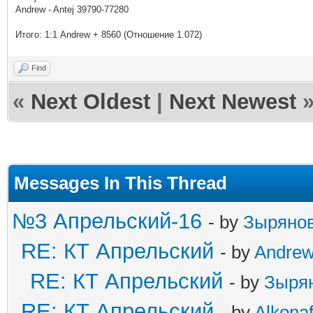
Andrew - Antej 39790-77280
Итого
: 1:1 Andrew + 8560 (
Отношение
1.072)
Find
«
Next Oldest
|
Next Newest
Messages In This Thread
№3 Апрельский-16
- by
Зыряно
RE: КТ Апрельский
- by
Andre
RE: КТ Апрельский
- by
Зыря
RE: КТ Апрельский
- by
Alkonaf