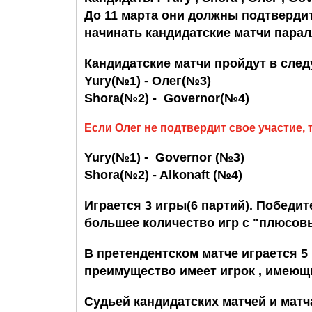
До 11 марта они должны подтвердит
начинать кандидатские матчи пара
Кандидатские матчи пройдут в сле
Yury(№1) - Олег(№3)
Shora(№2) - Governor(№4)
Если Олег не подтвердит свое участие, 
Yury(№1) - Governor (№3)
Shora(№2) -
Alkonaft
(№4)
Играется 3 игры(6 партий). Победи
большее количество игр с "плюсов
В претендентском матче играется 5 
преимущество имеет игрок , имеющ
Судьей кандидатских матчей и мат