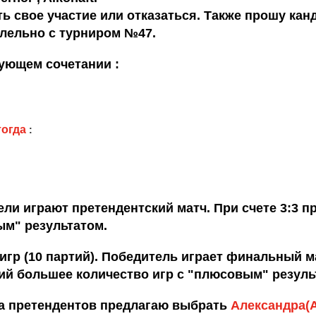
ь свое участие или отказаться. Также прошу канд
ллельно с турниром №47.
дующем сочетании :
тогда
:
тели играют претендентский матч. При счете 3:3 
ым" результатом.
игр (10 партий). Победитель
играет финальный м
ий большее количество игр с "плюсовым
" резуль
ча претендентов предлагаю выбрать
Aлександра(A