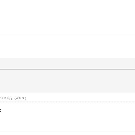
07 AM by
yury2109
.)
: