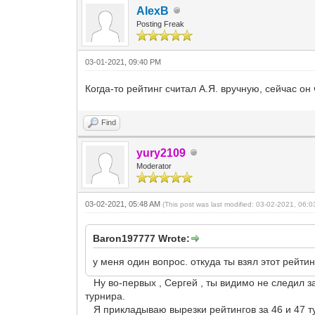
AlexB
Posting Freak
03-01-2021, 09:40 PM
Когда-то рейтинг считал А.Я. вручную, сейчас о
Find
yury2109
Moderator
03-02-2021, 05:48 AM
(This post was last modified: 03-02-2021, 06:
Baron197777 Wrote:
у меня один вопрос. откуда ты взял этот рейти
Ну во-первых , Сергей , ты видимо не следил за
турнира.
Я прикладываю вырезки рейтингов за 46 и 47 тур