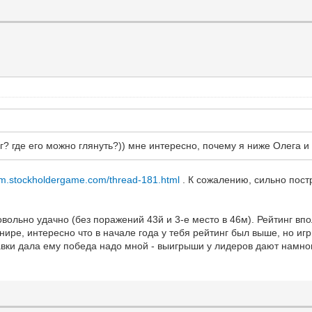
нг? где его можно глянуть?)) мне интересно, почему я ниже Олега и
rum.stockholdergame.com/thread-181.html
. К сожалению, сильно пост
овольно удачно (без поражений 43й и 3-е место в 46м). Рейтинг вп
рнире, интересно что в начале года у тебя рейтинг был выше, но 
авки дала ему победа надо мной - выигрыши у лидеров дают намно