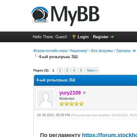
Hello There, Guest!
Login
Register
Форум онлайн-игры "Акционер"
›
Все форумы
›
Турниры
4-ый розыгрыш ЗШ
0 Vote(s) - 0 Average
1
2
3
4
5
Pages (5):
1
2
3
4
5
Next »
4-ый розыгрыш ЗШ
yury2109
Moderator
02-28-2021, 09:30 PM
(This post was last modified: 03-02-2021, 03
По регламенту
https://forum.stock