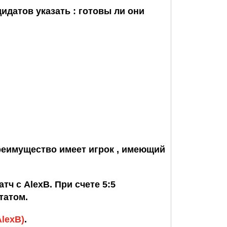
идатов указать : готовы ли они
преимущество имеет игрок , имеющий
ат
ч с AlexB. При счете 5:5
татом.
lexB)
.