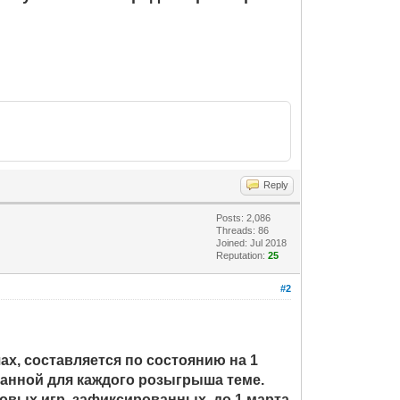
Reply
Posts: 2,086
Threads: 86
Joined: Jul 2018
Reputation:
25
#2
х, составляется по состоянию на 1
зданной для каждого розыгрыша теме.
говых игр, зафиксированных до 1 марта