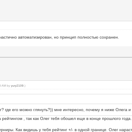
н частично автоматизирован, но принцип полностью сохранен.
03 AM by
yury2109
.)
нг? где его можно глянуть?)) мне интересно, почему я ниже Олега и
 рейтингом , так как Олег тебя обошел еще в конце прошлого года.
ниры. Как видишь у тебя рейтинг +/- в одной границе. Олег нараст