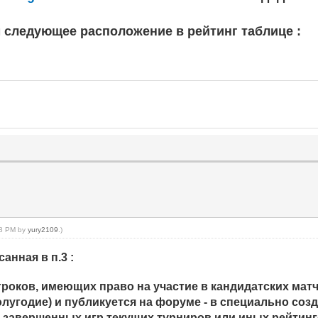
 следующее расположение в рейтинг таблице :
:48 PM by
yury2109
.)
анная в п.3 :
оков, имеющих право на участие в кандидатских матча
 полугодие) и публикуется на форуме - в специально со
 завершенных игр текущих турниров или иных рейтин