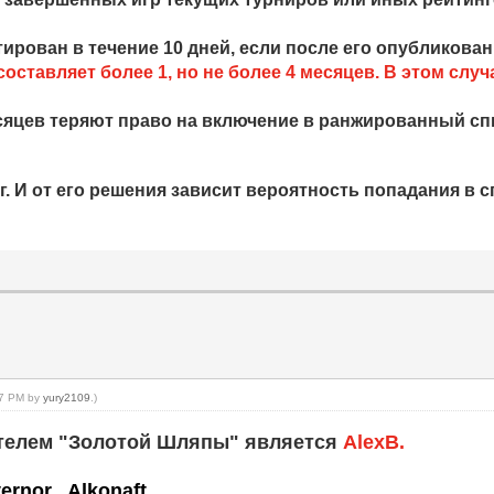
рован в течение 10 дней, если после его опубликовани
оставляет более 1, но не более 4 месяцев. В этом случ
сяцев теряют право на включение в ранжированный спи
г. И от его решения зависит вероятность попадания в 
:47 PM by
yury2109
.)
дателем "Золотой Шляпы" является
AlexB.
ernor , Alkonaft.