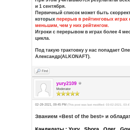
и 1 сентября.
Первичный список может быть скорректи
которых
перерыв в рейтинговых играх с
меньшим, чем у них рейтингом.
Игроки с перерывом в играх более 4 ме
цикла.
Под такую трактовку у нас попадает Оле
Александр(ALKONAFT).
Find
yury2109
Moderator
02-28-2021, 09:45 PM
(This post was last modified: 03-02-2021, 03
Званием «Best of the best» и обла
Кандидаты : Yury , Shora , Олег , Gov