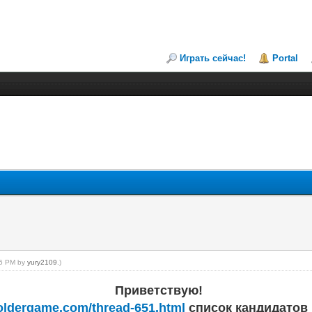
Играть сейчас!
Portal
:46 PM by
yury2109
.)
Приветствую!
holdergame.com/thread-651.html
список кандидатов