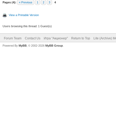
Pages (4):
« Previous
1
2
3
4
View a Printable Version
Users browsing this thread: 1 Guest(s)
Forum Team
Contact Us
Игра "Акционер"
Return to Top
Lite (Archive) 
Powered By
MyBB
, © 2002-2026
MyBB Group
.