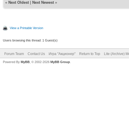
«
Next Oldest
|
Next Newest
»
View a Printable Version
Users browsing this thread: 1 Guest(s)
Forum Team
Contact Us
Игра "Акционер"
Return to Top
Lite (Archive) 
Powered By
MyBB
, © 2002-2026
MyBB Group
.