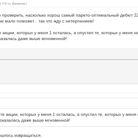
:33 PM by
Governor
.)
 проверить, насколько хорош самый парето-оптимальный дебют 221
е мало поможет... так что жду с нетерпением!
е акции, которых у меня 1 осталась, а опустил те, которых у меня 
оказалась даже выше мгновенной!
 те акции, которых у меня 1 осталась, а опустил те, которых у меня
ь оказалась даже выше мгновенной!
ишлось извращаться.