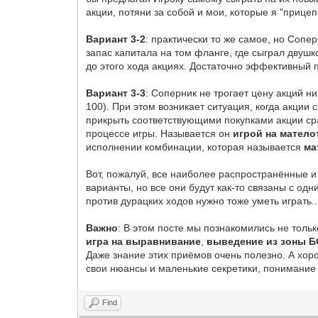
акции, потяни за собой и мои, которые я "прицеп
Вариант 3-2
: практически то же самое, но Сопе
запас капитала на том фланге, где сыграл двушк
до этого хода акциях. Достаточно эффективный 
Вариант 3-3
: Соперник не трогает цену акций 
100). При этом возникает ситуация, когда акции 
прикрыть соответствующими покупками акции сра
процессе игры. Называется он
игрой на матело
исполнении комбинации, которая называется
ма
Вот, пожалуй, все наиболее распространённые 
варианты, но все они будут как-то связаны с од
против дурацких ходов нужно тоже уметь играть..
Важно
: В этом посте мы познакомились не толь
игра на выравнивание
,
выведение из зоны Б
Даже знание этих приёмов очень полезно. А хор
свои нюансы и маленькие секретики, понимание 
Find