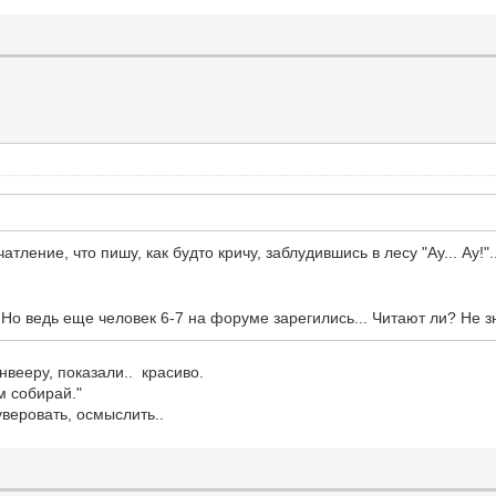
тление, что пишу, как будто кричу, заблудившись в лесу "Ау... Ау!".
. Но ведь еще человек 6-7 на форуме зарегились... Читают ли? Не з
нвееру, показали.. красиво.
м собирай."
веровать, осмыслить..