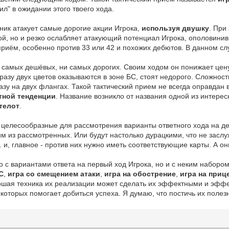
ил" в ожидании этого твоего хода.
рник атакует самые дорогие акции Игрока,
используя двушку
. При
ой, но и резко ослабляет атакующий потенциал Игрока, ополовинив
приём, особенно против 33 или 42 и похожих дебютов. В данном сл
ни самых дешёвых, ни самых дорогих. Своим ходом он понижает цен
сразу двух цветов оказываются в зоне БС, стоят недорого. Сложнос
зу на двух флангах. Такой тактический прием не всегда оправдан 
тной тенденции
. Название возникло от названия одной из интере
телот
.
и целесообразные для рассмотрения варианты ответного хода на д
ним из рассмотренных. Или будут настолько дурацкими, что не зас
. и, главное - против них нужно иметь соответствующие карты. А он
ко с вариантами ответа на первый ход Игрока, но и с неким наборо
С
,
игра со смещением атаки
,
игра на обострение
,
игра на приц
ошая техника их реализации может сделать их эффектными и эффе
которых помогает добиться успеха. Я думаю, что постичь их полез