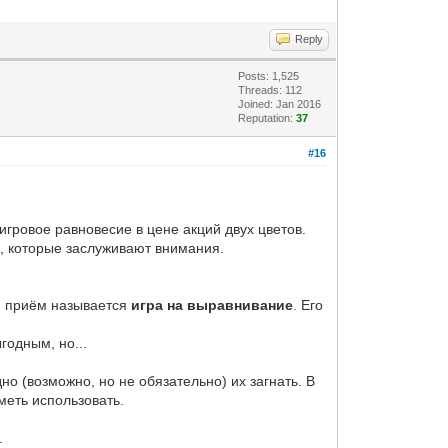
Reply
Posts: 1,525
Threads: 112
Joined: Jan 2016
Reputation:
37
#16
гровое равновесие в цене акций двух цветов.
), которые заслуживают внимания.
ий приём называется
игра на выравнивание
. Его
годным, но...
но (возможно, но не обязательно) их загнать. В
уметь использовать.
.