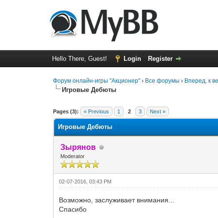
Hello There, Guest!
Login
Register
Форум онлайн-игры "Акционер"
›
Все форумы
›
Вперед, к 
Игровые Дебюты
0 Vote(s) - 0 Average
1
2
3
4
5
Pages (3):
« Previous
1
2
3
Next »
Игровые Дебюты
Зырянов
Moderator
02-07-2016, 03:43 PM
Возможно, заслуживает внимания...
Спасибо