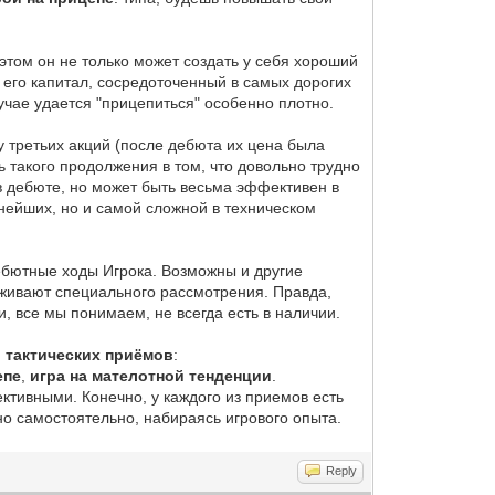
 этом он не только может создать у себя хороший
 его капитал, сосредоточенный в самых дорогих
учае удается "прицепиться" особенно плотно.
у третьих акций (после дебюта их цена была
ть такого продолжения в том, что довольно трудно
в дебюте, но может быть весьма эффективен в
снейших, но и самой сложной в техническом
ебютные ходы Игрока. Возможны и другие
луживают специального рассмотрения. Правда,
и, все мы понимаем, не всегда есть в наличии.
м
тактических приёмов
:
епе
,
игра на мателотной тенденции
.
ктивными. Конечно, у каждого из приемов есть
но самостоятельно, набираясь игрового опыта.
Reply