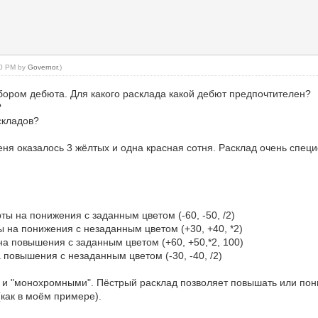
:30 PM by
Governor
.)
ыбором дебюта. Для какого расклада какой дебют предпочтителен?
?
складов?
ня оказалось 3 жёлтых и одна красная сотня. Расклад очень специ
ты на понижения с заданным цветом (-60, -50, /2)
ты на понижения с незаданным цветом (+30, +40, *2)
 на повышения с заданным цветом (+60, +50,*2, 100)
а повышения с незаданным цветом (-30, -40, /2)
к и "монохромными". Пёстрый расклад позволяет повышать или пони
как в моём примере).