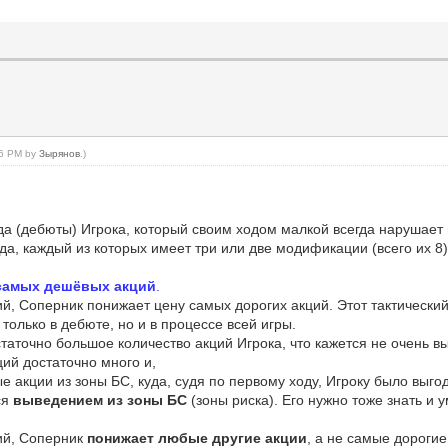
:36 PM by
Зырянов
.)
а (дебюты) Игрока, который своим ходом малкой всегда нарушает и
да, каждый из которых имеет три или две модификации (всего их 8
самых дешёвых акций
.
й, Соперник понижает цену самых дорогих акций. Этот тактическ
 только в дебюте, но и в процессе всей игры.
аточно большое количество акций Игрока, что кажется не очень вы
ций достаточно много и,
 акции из зоны БС, куда, судя по первому ходу, Игроку было выгод
ся
выведением из зоны БС
(зоны риска). Его нужно тоже знать и 
ий, Соперник
понижает любые другие акции
, а не самые дорогие