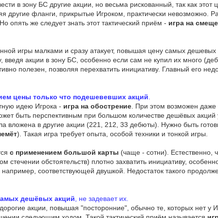
сти в зону БС другие акции, но весьма рискованный, так как этот ц
ляя другие фланги, прикрытые Игроком, практически невозможно. Р
Но опять же следует знать этот тактический приём -
игра на смеще
нной игры малками и сразу атакует, повышая цену самых дешевых 
, введя акции в зону БС, особенно если сам не купил их много (д
тивно полезен, позволяя перехватить инициативу. Главный его недо
ием цены только что подешевевших акций
.
тную идею Игрока -
игра на обострение
. При этом возможен даже
может быть перспективным при большом количестве дешёвых акций у
а вложена в другие акции (221, 212, 33 дебюты). Нужно быть готовы
немёт
). Такая игра требует опыта, особой техники и тонкой игры.
тся
с применением большой карты
(чаще - сотни). Естественно, ч
м стечении обстоятельств) плотно захватить инициативу, особенн
 например, соответствующей двушкой. Недостаток такого продолже
 самых дешёвых акций
, не задевает их.
орогие акции, повышая "посторонние", обычно те, которых нет у И
ышении следующим ходом. Такой тактический приём называется
иг