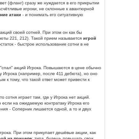
вет (фланг) сразу же нуждается в его прикрытии
асчётливые игроки, не склонные к авантюрной
ние атаки
- и понимать его ситуативную
акций своей сотней. При этом он как бы
ебюты 221, 212). Такой прием называется
игрой
статок - быстрое использование сотни в не
 "спал" акций Игрока. Повышаются в цене обычно
 Игрока (например, после 411 дебюта), но оно
м к тому, что такой ответ может привести к
то сотня играет там, где у Игрока нет акций.
о если на ожидаемую контратаку Игрока его
ния - Соперник лишается одной, а то и двух
грока. При этом прикупает дешёвые акции, как
рой на прицепе
: типа, будешь повышать свои