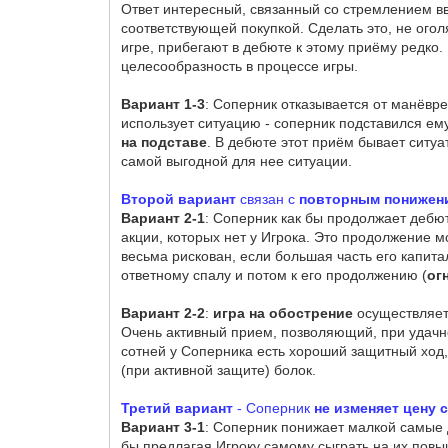
Ответ интересный, связанный со стремлением вве
соответствующей покупкой. Сделать это, не ого
игре, прибегают в дебюте к этому приёму редко. 
целесообразность в процессе игры.
Вариант 1-3
: Соперник отказывается от манёвре
использует ситуацию - соперник подставился ему
на подставе
. В дебюте этот приём бывает ситуа
самой выгодной для нее ситуации.
Второй вариант
связан с
повторным понижен
Вариант 2-1
: Соперник как бы продолжает дебю
акции, которых нет у Игрока. Это продолжение 
весьма рискован, если большая часть его капитал
ответному спалу и потом к его продолжению (
ог
Вариант 2-2
:
игра на обострение
осуществляе
Очень активный прием, позволяющий, при удачно
сотней у Соперника есть хороший защитный ход,
(при активной защите) болок.
Третий вариант
- Соперник
не изменяет цену
Вариант 3-1
: Соперник понижает малкой самые д
бы предлагая Игроку самому сыграть на их пов