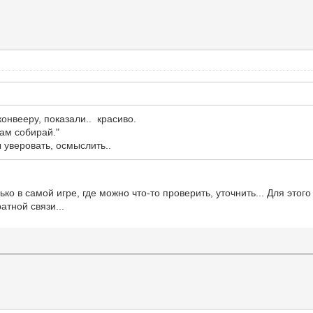
онвееру, показали.. красиво.
ам собирай."
 уверовать, осмыслить..
ко в самой игре, где можно что-то проверить, уточнить... Для это
тной связи...