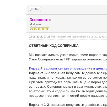
Find
Зырянов
Moderator
02-08-2016, 03:26 PM
(This post was last modified: 02-08-2016, 03
ОТВЕТНЫЙ ХОД СОПЕРНИКА
Мы познакомились уже с вариантами первого ход
У его Соперника есть ТРИ варианта ответного хо
Первый вариант
связан
с повышением цены 
Вариант 1-1
: повышая цену самых дешёвых акци
надо знать и понимать, так как он встречается не
При этом приходится повышать в цене порой дост
во-первых, Соперник может и сам купить этих ак
во-вторых, этим ходом он как бы выводит дешёвые
процессе игры этот тактический приём называет
Вариант 1-2
: повышая цену самых дешёвых акц