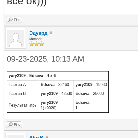
все ок)))
Find
Эдуард
Member
09-23-2025, 10:13 AM
yury2109 - Edseva - 4 x 6
Партия A
Edseva
- 23460
yury2109
- 19930
Партия B
yury2109
- 42530
Edseva
- 29080
yury2109
Edseva
Результат игры
1
(+9920)
1
Find
AlexB