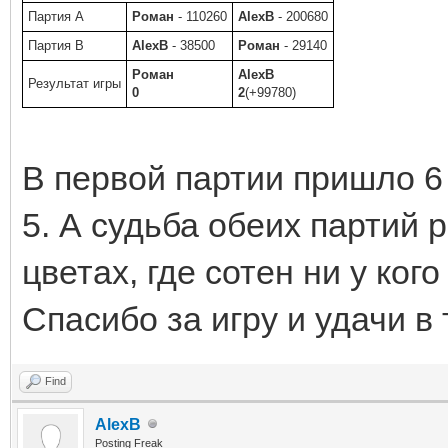
Партия A
Роман
- 110260
AlexB
- 200680
Партия B
AlexB
- 38500
Роман
- 29140
Роман
AlexB
Результат игры
0
2
(+99780)
В первой партии пришло 6 
5. А судьба обеих партий 
цветах, где сотен ни у ког
Спасибо за игру и удачи в 
Find
AlexB
Posting Freak