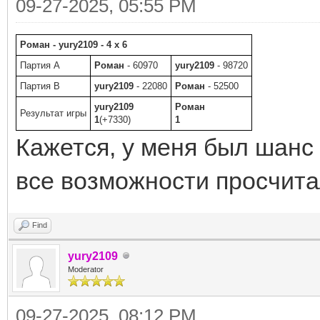
09-27-2025, 05:55 PM
Роман - yury2109 - 4 x 6
Партия A
Роман
- 60970
yury2109
- 98720
Партия B
yury2109
- 22080
Роман
- 52500
yury2109
Роман
Результат игры
1
(+7330)
1
Кажется, у меня был шанс 
все возможности просчитал
Find
yury2109
Moderator
09-27-2025, 08:12 PM