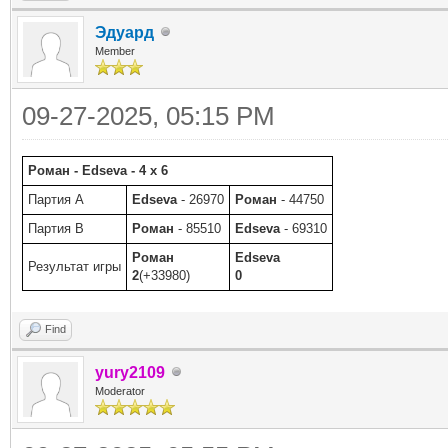
Эдуард
Member
09-27-2025, 05:15 PM
Роман - Edseva - 4 x 6
Партия A
Edseva
- 26970
Роман
- 44750
Партия B
Роман
- 85510
Edseva
- 69310
Роман
Edseva
Результат игры
2
(+33980)
0
Find
yury2109
Moderator