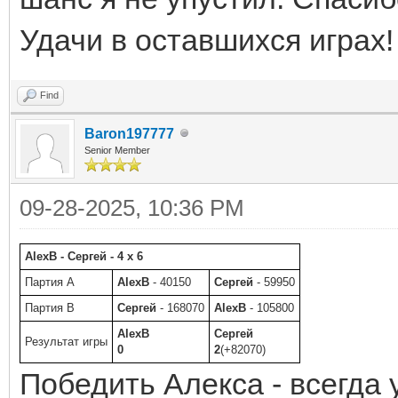
Удачи в оставшихся играх!
Find
Baron197777
Senior Member
09-28-2025, 10:36 PM
AlexB - Сергей - 4 x 6
Партия A
AlexB
- 40150
Сергей
- 59950
Партия B
Сергей
- 168070
AlexB
- 105800
AlexB
Сергей
Результат игры
0
2
(+82070)
Победить Алекса - всегда 