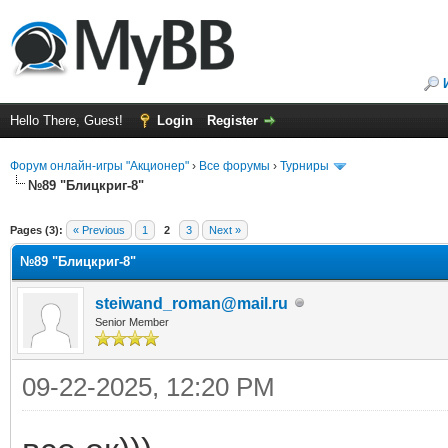
Hello There, Guest!
Login
Register
Форум онлайн-игры "Акционер"
›
Все форумы
›
Турниры
№89 "Блицкриг-8"
ge
Pages (3):
« Previous
1
2
3
Next »
№89 "Блицкриг-8"
steiwand_roman@mail.ru
Senior Member
09-22-2025, 12:20 PM