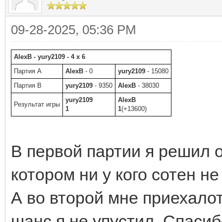
09-28-2025, 05:36 PM
AlexB - yury2109 - 4 x 6
Партия A
AlexB
- 0
yury2109
- 15080
Партия B
yury2109
- 9350
AlexB
- 38030
yury2109
AlexB
Результат игры
1
1
(+13600)
В первой партии я решил о
котором ни у кого сотен н
А во второй мне приехалот
шанс я не упустил. Спасибо