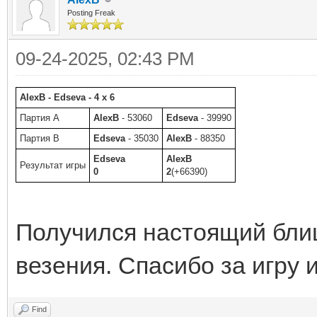
Posting Freak
09-24-2025, 02:43 PM
AlexB - Edseva - 4 x 6
Партия A
AlexB
- 53060
Edseva
- 39990
Партия B
Edseva
- 35030
AlexB
- 88350
Edseva
AlexB
Результат игры
0
2
(+66390)
Получился настоящий блиц
везения. Спасибо за игру и
Find