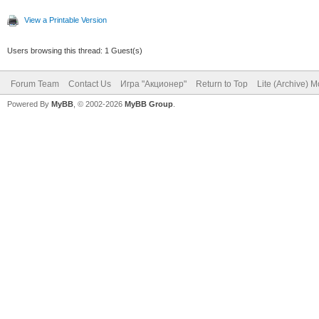
View a Printable Version
Users browsing this thread: 1 Guest(s)
Forum Team
Contact Us
Игра "Акционер"
Return to Top
Lite (Archive) 
Powered By
MyBB
, © 2002-2026
MyBB Group
.