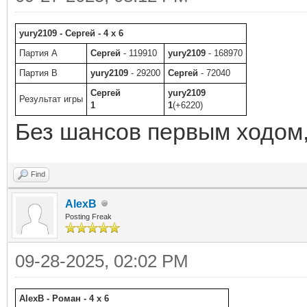
yury2109 - Сергей - 4 x 6
Партия A
Сергей
- 119910
yury2109
- 168970
Партия B
yury2109
- 29200
Сергей
- 72040
Сергей
yury2109
Результат игры
1
1
(+6220)
Без шансов первым ходом,
Find
AlexB
Posting Freak
09-28-2025, 02:02 PM
AlexB - Роман - 4 x 6