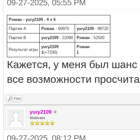
09-27-2025, 05:55 PM
Роман - yury2109 - 4 x 6
Партия A
Роман
- 60970
yury2109
- 98720
Партия B
yury2109
- 22080
Роман
- 52500
yury2109
Роман
Результат игры
1
(+7330)
1
Кажется, у меня был шанс 
все возможности просчитал
Find
yury2109
Moderator
09-27-2025, 08:12 PM