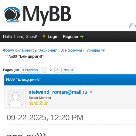
Hello There, Guest!
Login
Register
Форум онлайн-игры "Акционер"
›
Все форумы
›
Турниры
№89 "Блицкриг-8"
ge
Pages (3):
« Previous
1
2
3
Next »
№89 "Блицкриг-8"
steiwand_roman@mail.ru
Senior Member
09-22-2025, 12:20 PM