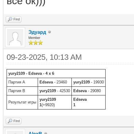
все ок)))
Find
Эдуард
Member
09-23-2025, 10:13 AM
yury2109 - Edseva - 4 x 6
Партия A
Edseva
- 23460
yury2109
- 19930
Партия B
yury2109
- 42530
Edseva
- 29080
yury2109
Edseva
Результат игры
1
(+9920)
1
Find
AlexB