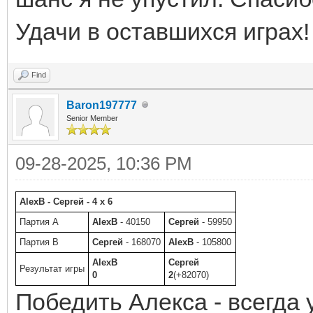
Удачи в оставшихся играх!
Find
Baron197777
Senior Member
09-28-2025, 10:36 PM
AlexB - Сергей - 4 x 6
Партия A
AlexB
- 40150
Сергей
- 59950
Партия B
Сергей
- 168070
AlexB
- 105800
AlexB
Сергей
Результат игры
0
2
(+82070)
Победить Алекса - всегда 