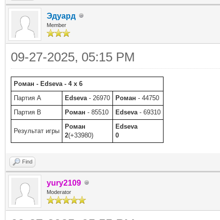
Эдуард
Member
09-27-2025, 05:15 PM
Роман - Edseva - 4 x 6
Партия A
Edseva
- 26970
Роман
- 44750
Партия B
Роман
- 85510
Edseva
- 69310
Роман
Edseva
Результат игры
2
(+33980)
0
Find
yury2109
Moderator