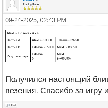
Posting Freak
09-24-2025, 02:43 PM
AlexB - Edseva - 4 x 6
Партия A
AlexB
- 53060
Edseva
- 39990
Партия B
Edseva
- 35030
AlexB
- 88350
Edseva
AlexB
Результат игры
0
2
(+66390)
Получился настоящий блиц
везения. Спасибо за игру и
Find