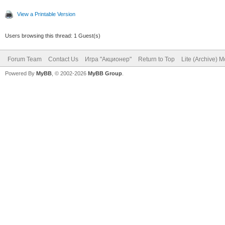
View a Printable Version
Users browsing this thread: 1 Guest(s)
Forum Team
Contact Us
Игра "Акционер"
Return to Top
Lite (Archive) 
Powered By
MyBB
, © 2002-2026
MyBB Group
.