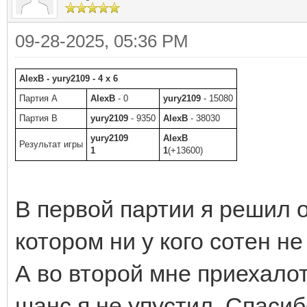
09-28-2025, 05:36 PM
AlexB - yury2109 - 4 x 6
Партия A
AlexB
- 0
yury2109
- 15080
Партия B
yury2109
- 9350
AlexB
- 38030
yury2109
AlexB
Результат игры
1
1
(+13600)
В первой партии я решил о
котором ни у кого сотен н
А во второй мне приехалот
шанс я не упустил. Спасибо