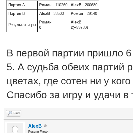
Партия A
Роман
- 110260
AlexB
- 200680
Партия B
AlexB
- 38500
Роман
- 29140
Роман
AlexB
Результат игры
0
2
(+99780)
В первой партии пришло 6 
5. А судьба обеих партий 
цветах, где сотен ни у ког
Спасибо за игру и удачи в 
Find
AlexB
Posting Freak