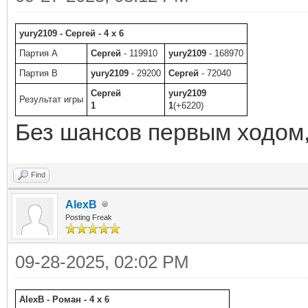
yury2109 - Сергей - 4 x 6
Партия A
Сергей
- 119910
yury2109
- 168970
Партия B
yury2109
- 29200
Сергей
- 72040
Сергей
yury2109
Результат игры
1
1
(+6220)
Без шансов первым ходом,
Find
AlexB
Posting Freak
09-28-2025, 02:02 PM
AlexB - Роман - 4 x 6