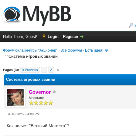
Hello There, Guest!
Login
Register
Форум онлайн-игры "Акционер"
›
Все форумы
›
Есть идея!
Система игровых званий
ge
Pages (3):
« Previous
1
2
3
Система игровых званий
Governor
Moderator
04-10-2025, 04:09 PM
Как насчет "Великий Магистр"?