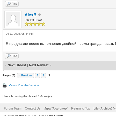
Find
AlexB
Posting Freak
04-11-2025, 05:44 PM
Я предлагаю после выполнения двойной нормы гранда писать Гр
Find
«
Next Oldest
|
Next Newest
»
Pages (3):
« Previous
1
2
3
View a Printable Version
Users browsing this thread: 1 Guest(s)
Forum Team
Contact Us
Игра "Акционер"
Return to Top
Lite (Archive) 
Powered By
MyBB
, © 2002-2026
MyBB Group
.