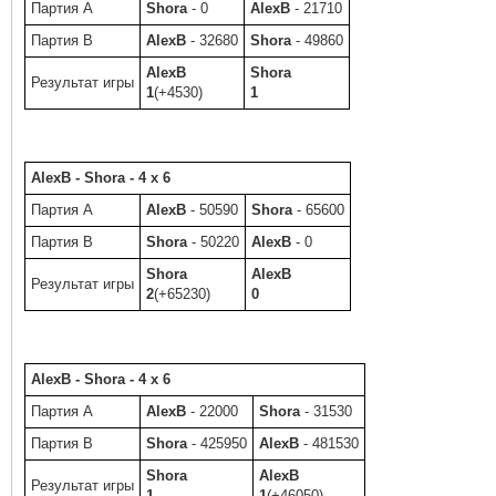
Партия A
Shora
- 0
AlexB
- 21710
Партия B
AlexB
- 32680
Shora
- 49860
AlexB
Shora
Результат игры
1
(+4530)
1
AlexB - Shora - 4 x 6
Партия A
AlexB
- 50590
Shora
- 65600
Партия B
Shora
- 50220
AlexB
- 0
Shora
AlexB
Результат игры
2
(+65230)
0
AlexB - Shora - 4 x 6
Партия A
AlexB
- 22000
Shora
- 31530
Партия B
Shora
- 425950
AlexB
- 481530
Shora
AlexB
Результат игры
1
1
(+46050)