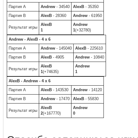
Партия A
Andrew
- 34540
AlexB
- 35350
Партия B
AlexB
- 28360
Andrew
- 61950
AlexB
Andrew
Результат игры
1
1
(+32780)
Andrew - AlexB - 4 x 6
Партия A
Andrew
- 145040
AlexB
- 225610
Партия B
AlexB
- 4905
Andrew
- 10840
AlexB
Andrew
Результат игры
1
(+74635)
1
AlexB - Andrew - 4 x 6
Партия A
AlexB
- 143530
Andrew
- 14120
Партия B
Andrew
- 17470
AlexB
- 55830
AlexB
Andrew
Результат игры
2
(+167770)
0