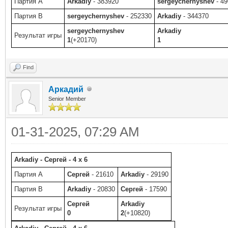
Партия A
Arkadiy
- 383920
sergeychernyshev
- 49
Партия B
sergeychernyshev
- 252330
Arkadiy
- 344370
sergeychernyshev
Arkadiy
Результат игры
1
(+20170)
1
Find
Аркадий
Senior Member
01-31-2025, 07:29 AM
Arkadiy - Сергей - 4 x 6
Партия A
Сергей
- 21610
Arkadiy
- 29190
Партия B
Arkadiy
- 20830
Сергей
- 17590
Сергей
Arkadiy
Результат игры
0
2
(+10820)