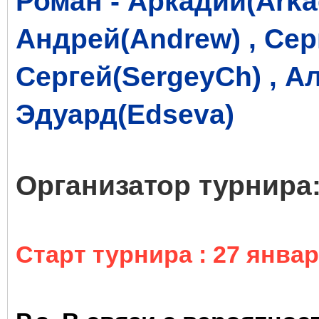
Роман - Аркадий(Arkad
Андрей(Andrew) , Серг
Сергей(SergeyCh) , Ал
Эдуард(Edseva)
Организатор турнира:
Старт турнира : 27 январ