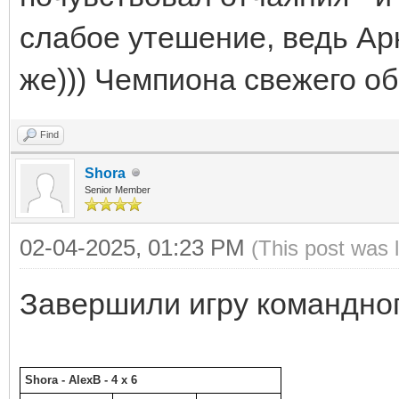
слабое утешение, ведь Арк
же))) Чемпиона свежего об
Find
Shora
Senior Member
02-04-2025, 01:23 PM
(This post was 
Завершили игру командног
Shora - AlexB - 4 x 6