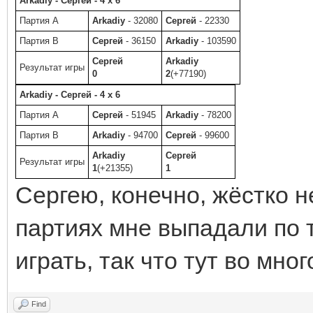
Arkadiy - Сергей - 4 x 6
Партия A
Arkadiy
- 32080
Сергей
- 22330
Партия B
Сергей
- 36150
Arkadiy
- 103590
Сергей
Arkadiy
Результат игры
0
2
(+77190)
Arkadiy - Сергей - 4 x 6
Партия A
Сергей
- 51945
Arkadiy
- 78200
Партия B
Arkadiy
- 94700
Сергей
- 99600
Arkadiy
Сергей
Результат игры
1
(+21355)
1
Сергею, конечно, жёстко н
партиях мне выпадали по 
играть, так что тут во мно
Find