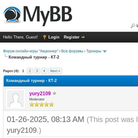
Hello There, Guest!
Login
Register
Форум онлайн-игры "Акционер"
›
Все форумы
›
Турниры
Командный турнир - КТ-2
ge
Pages (4):
1
2
3
4
Next »
Командный турнир - КТ-2
yury2109
Moderator
01-26-2025, 08:13 AM
(This post was 
yury2109
.)