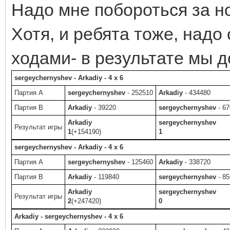
Надо мне побороться за н
Хотя, и ребята тоже, надо
ходами- в результате мы 
sergeychernyshev - Arkadiy - 4 x 6
Партия A
sergeychernyshev
- 252510
Arkadiy
- 434480
Партия B
Arkadiy
- 39220
sergeychernyshev
- 67
Arkadiy
sergeychernyshev
Результат игры
1
(+154190)
1
sergeychernyshev - Arkadiy - 4 x 6
Партия A
sergeychernyshev
- 125460
Arkadiy
- 338720
Партия B
Arkadiy
- 119840
sergeychernyshev
- 85
Arkadiy
sergeychernyshev
Результат игры
2
(+247420)
0
Arkadiy - sergeychernyshev - 4 x 6