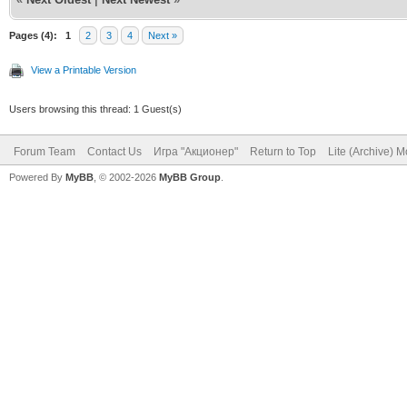
Pages (4):
1
2
3
4
Next »
View a Printable Version
Users browsing this thread: 1 Guest(s)
Forum Team
Contact Us
Игра "Акционер"
Return to Top
Lite (Archive) 
Powered By
MyBB
, © 2002-2026
MyBB Group
.