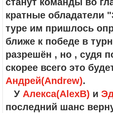
станут команды во гла
кратные обладатели 
туре им пришлось опре
ближе к победе в турн
разрешён , но , судя п
скорее всего это буде
Андрей(Andrew)
.
У
Алекса(AlexB)
и
Эд
последний шанс верну