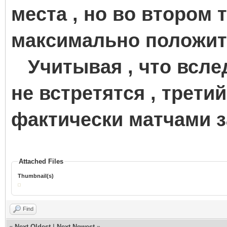
места , но во втором 
максимально положит
Учитывая , что всле
не встретятся , трети
фактически матчами за
Attached Files
Thumbnail(s)
Find
«
Next Oldest
|
Next Newest
»