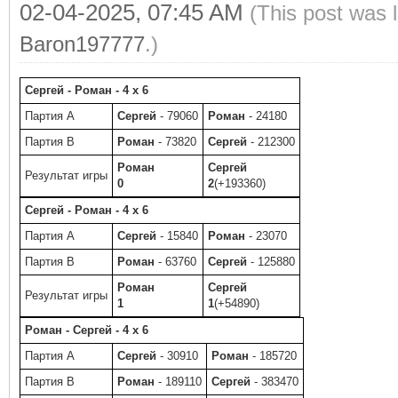
02-04-2025, 07:45 AM
(This post was 
Baron197777
.)
Сергей - Роман - 4 x 6
Партия A
Сергей
- 79060
Роман
- 24180
Партия B
Роман
- 73820
Сергей
- 212300
Роман
Сергей
Результат игры
0
2
(+193360)
Сергей - Роман - 4 x 6
Партия A
Сергей
- 15840
Роман
- 23070
Партия B
Роман
- 63760
Сергей
- 125880
Роман
Сергей
Результат игры
1
1
(+54890)
Роман - Сергей - 4 x 6
Партия A
Сергей
- 30910
Роман
- 185720
Партия B
Роман
- 189110
Сергей
- 383470