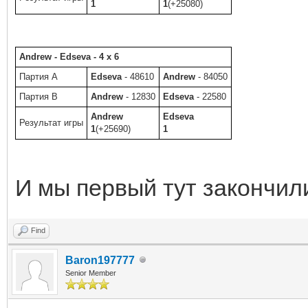
1
1
(+25080)
Andrew - Edseva - 4 x 6
Партия A
Edseva
- 48610
Andrew
- 84050
Партия B
Andrew
- 12830
Edseva
- 22580
Andrew
Edseva
Результат игры
1
(+25690)
1
И мы первый тут закончил
Find
Baron197777
Senior Member