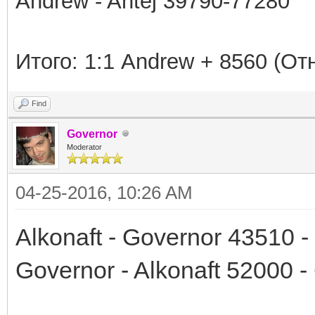
Andrew - Antej 39790-77280
Итого
: 1:1 Andrew + 8560 (
От
Find
Governor
Moderator
04-25-2016, 10:26 AM
Alkonaft - Governor 43510 
Governor - Alkonaft 52000 -