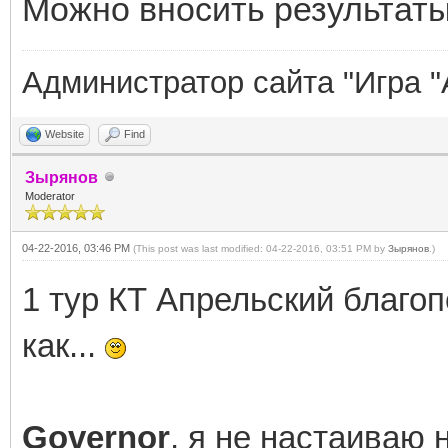
Можно вносить результаты 
Администратор сайта "Игра "
Website
Find
Зырянов
Moderator
04-22-2016, 03:46 PM
(This post was last modified: 04-22-2016, 03:51 PM by
Зырянов
.)
1 тур КТ Апрельский благоп
как...
Governor
, я не настаиваю 