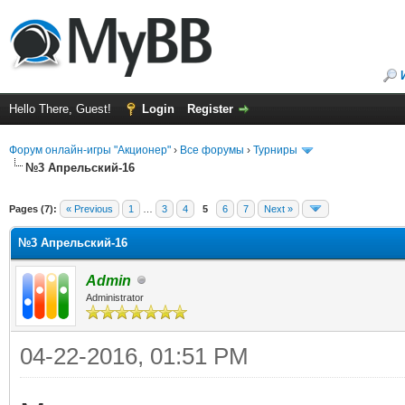
Hello There, Guest!
Login
Register
Форум онлайн-игры "Акционер"
›
Все форумы
›
Турниры
№3 Апрельский-16
Pages (7):
« Previous
1
…
3
4
5
6
7
Next »
№3 Апрельский-16
Admin
Administrator
04-22-2016, 01:51 PM