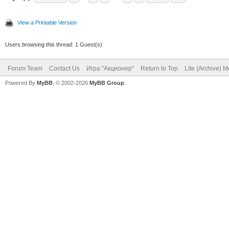
View a Printable Version
Users browsing this thread: 1 Guest(s)
Forum Team
Contact Us
Игра "Акционер"
Return to Top
Lite (Archive) 
Powered By
MyBB
, © 2002-2026
MyBB Group
.