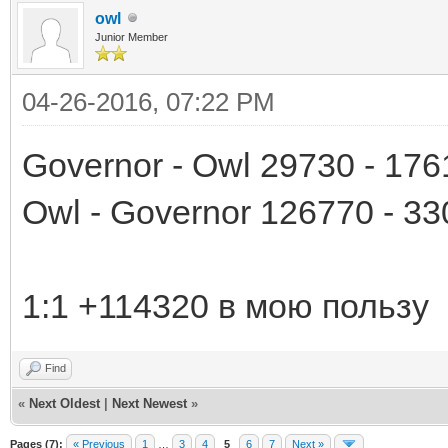
owl
Junior Member
04-26-2016, 07:22 PM
Governor - Owl 29730 - 176
Owl - Governor 126770 - 33
1:1 +114320 в мою пользу
Find
«
Next Oldest
|
Next Newest
»
Pages (7):
« Previous
1
…
3
4
5
6
7
Next »