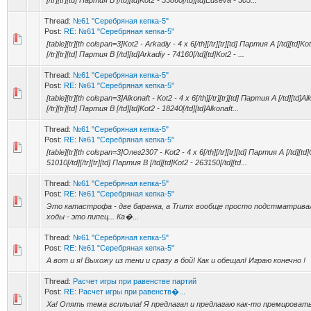
[/tr][tr][td] Партия B [/td][td]Kot2 - 53860[/td][td]Edseva - 305...
Thread:
№61 "Серебряная кепка-5"
Post:
RE: №61 "Серебряная кепка-5"
[table][tr][th colspan=3]Kot2 - Arkadiy - 4 x 6[/th][/tr][tr][td] Партия A [/td][td]K
[/tr][tr][td] Партия B [/td][td]Arkadiy - 74160[/td][td]Kot2 - ...
Thread:
№61 "Серебряная кепка-5"
Post:
RE: №61 "Серебряная кепка-5"
[table][tr][th colspan=3]Alkonaft - Kot2 - 4 x 6[/th][/tr][tr][td] Партия A [/td][td]A
[/tr][tr][td] Партия B [/td][td]Kot2 - 18240[/td][td]Alkonaft...
Thread:
№61 "Серебряная кепка-5"
Post:
RE: №61 "Серебряная кепка-5"
[table][tr][th colspan=3]Олег2307 - Kot2 - 4 x 6[/th][/tr][tr][td] Партия A [/td][t
51010[/td][/tr][tr][td] Партия B [/td][td]Kot2 - 263150[/td][td...
Thread:
№61 "Серебряная кепка-5"
Post:
RE: №61 "Серебряная кепка-5"
Это катастрофа - две баранка, а Trumx вообще просто подстматривал
ходы - это пипец... Ка�...
Thread:
№61 "Серебряная кепка-5"
Post:
RE: №61 "Серебряная кепка-5"
А вот и я! Выхожу из тени и сразу в бой! Как и обещал! Играю конечно !
Thread:
Расчет игры при равенстве партий
Post:
RE: Расчет игры при равенств�...
Ха! Опять тема всплыла! Я предлагал и предлагаю как-то премироват