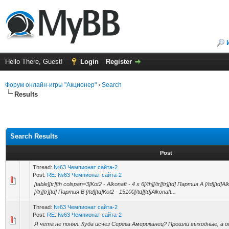
Hello There, Guest!
Login
Register
Форум онлайн-игры "Акционер"
›
Search
Results
Search Results
Post
Thread:
№63 Чемпионат сайта-2
Post:
RE: №63 Чемпионат сайта-2
[table][tr][th colspan=3]Kot2 - Alkonaft - 4 x 6[/th][/tr][tr][td] Партия A [/td][td]A
[/tr][tr][td] Партия B [/td][td]Kot2 - 15100[/td][td]Alkonaft...
Thread:
№63 Чемпионат сайта-2
Post:
RE: №63 Чемпионат сайта-2
Я чета не понял. Куда исчез Серега Американец? Прошли выходные, а он