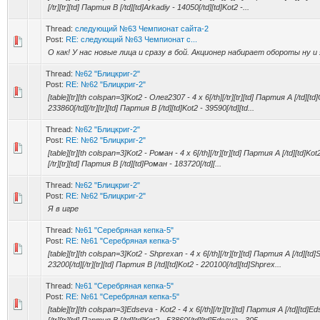
[/tr][tr][td] Партия B [/td][td]Arkadiy - 14050[/td][td]Kot2 -...
Thread:
следующий №63 Чемпионат сайта-2
Post:
RE: следующий №63 Чемпионат с...
О как! У нас новые лица и сразу в бой. Акционер набирает обороты ну и
Thread:
№62 "Блицкриг-2"
Post:
RE: №62 "Блицкриг-2"
[table][tr][th colspan=3]Kot2 - Олег2307 - 4 x 6[/th][/tr][tr][td] Партия A [/td][t
233860[/td][/tr][tr][td] Партия B [/td][td]Kot2 - 39590[/td][td...
Thread:
№62 "Блицкриг-2"
Post:
RE: №62 "Блицкриг-2"
[table][tr][th colspan=3]Kot2 - Роман - 4 x 6[/th][/tr][tr][td] Партия A [/td][td]Ko
[/tr][tr][td] Партия B [/td][td]Роман - 183720[/td][...
Thread:
№62 "Блицкриг-2"
Post:
RE: №62 "Блицкриг-2"
Я в игре
Thread:
№61 "Серебряная кепка-5"
Post:
RE: №61 "Серебряная кепка-5"
[table][tr][th colspan=3]Kot2 - Shprexan - 4 x 6[/th][/tr][tr][td] Партия A [/td][td
23200[/td][/tr][tr][td] Партия B [/td][td]Kot2 - 220100[/td][td]Shprex...
Thread:
№61 "Серебряная кепка-5"
Post:
RE: №61 "Серебряная кепка-5"
[table][tr][th colspan=3]Edseva - Kot2 - 4 x 6[/th][/tr][tr][td] Партия A [/td][td]E