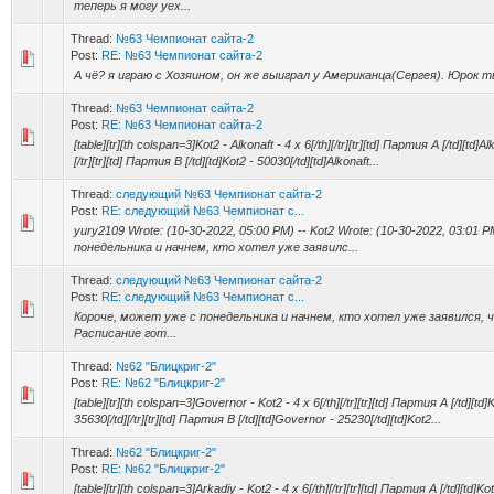
теперь я могу уех...
Thread:
№63 Чемпионат сайта-2
Post:
RE: №63 Чемпионат сайта-2
А чё? я играю с Хозяином, он же выиграл у Американца(Сергея). Юрок 
Thread:
№63 Чемпионат сайта-2
Post:
RE: №63 Чемпионат сайта-2
[table][tr][th colspan=3]Kot2 - Alkonaft - 4 x 6[/th][/tr][tr][td] Партия A [/td][td]A
[/tr][tr][td] Партия B [/td][td]Kot2 - 50030[/td][td]Alkonaft...
Thread:
следующий №63 Чемпионат сайта-2
Post:
RE: следующий №63 Чемпионат с...
yury2109 Wrote: (10-30-2022, 05:00 PM) -- Kot2 Wrote: (10-30-2022, 03:01
понедельника и начнем, кто хотел уже заявилс...
Thread:
следующий №63 Чемпионат сайта-2
Post:
RE: следующий №63 Чемпионат с...
Короче, может уже с понедельника и начнем, кто хотел уже заявился, 
Расписание гот...
Thread:
№62 "Блицкриг-2"
Post:
RE: №62 "Блицкриг-2"
[table][tr][th colspan=3]Governor - Kot2 - 4 x 6[/th][/tr][tr][td] Партия A [/td][td
35630[/td][/tr][tr][td] Партия B [/td][td]Governor - 25230[/td][td]Kot2...
Thread:
№62 "Блицкриг-2"
Post:
RE: №62 "Блицкриг-2"
[table][tr][th colspan=3]Arkadiy - Kot2 - 4 x 6[/th][/tr][tr][td] Партия A [/td][td]K