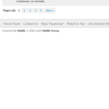
соперника, по итогам...
Pages (5):
1
2
3
4
5
Next »
Forum Team
Contact Us
Игра "Акционер"
Return to Top
Lite (Archive) 
Powered By
MyBB
, © 2002-2026
MyBB Group
.