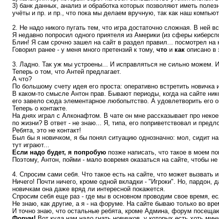
3) банк данных, анализ и обработка которых позволяют иметь полез
учёты и пр. и пр., что пока мы делаем вручную, так как наш компью
2. Не надо никого пугать тем, что игра достаточно сложная. В ней в
Я недавно попросил одного приятеля из Америки (из сферы киберспорт
Блин! Я сам срочно зашел на сайт в раздел правил... посмотрел на н
Говорил ранее - у меня много претензий к тому,
что
и
как
описано в 
3. Ладно. Так уж мы устроены... И исправляться не сильно можем. И
Теперь о том, что Антей предлагает.
А что?
По большому счету идея его проста: оперативно встретить новичка и
В каком-то смысле Антон прав. Бывают периоды, когда на сайте никог
его завело сюда элементарное любопытство. А удовлетворить его он 
Теперь о контакте.
На днях играл с Алконафтом. В чате он мне рассказывает про некоег
по жизни? В ответ - не знаю... Я, типа, его поприветствовал и предл
Ребята, это не контакт!
Был бы я новичком, я бы понял ситуацию однозначно: мол, сидит на 
тут играют...
Если надо будет, я попробую
позже написать, что такое в моем пони
Поэтому, Антон, пойми - мало вовремя оказаться на сайте, чтобы не
4. Спросим сами себя. Что такое есть на сайте, что может вызвать и
Ничего! Почти ничего, кроме одной вкладки - "Игроки". Но, пардон,
новичкам она даже вряд ли интересной покажется.
Спросим себя еще раз - где мы в основном проводим свое время, ес
Не знаю, как другие, а я - на форуме. На сайте бываю только во вр
И точно знаю, что остальные ребята, кроме Админа, форум посещают 
Форум!
Вот куда нам надо гнать новичков, у которых есть хоть мин