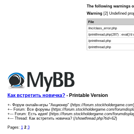
The following warnings o
Warning
[2] Undefined prop
File
/inc/class_error.php
/printthread.php(287) : eval()'d
/printthread.php
/printthread.php
Как встретить новичка?
- Printable Version
+- Форум онлайн-игры "Акционер" (
https://forum.stockholdergame.com
+-- Forum: Все форумы (
https://forum.stockholdergame.com/forumdispl
+--- Forum: Есть идея! (
https://forum.stockholdergame.com/forumdispla
+--- Thread: Как встретить новичка? (
/showthread.php?tid=62
)
Pages:
1
2
3