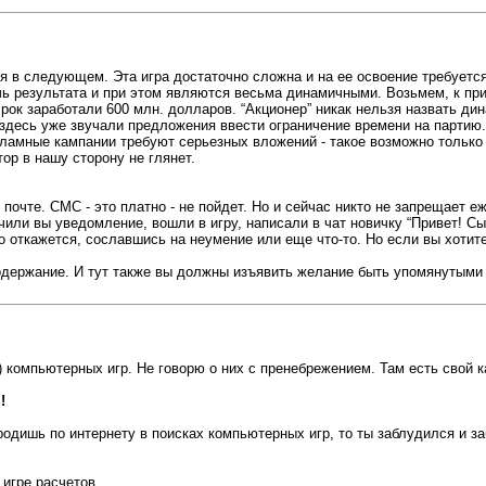
я в следующем. Эта игра достаточно сложна и на ее освоение требуется
ь результата и при этом являются весьма динамичными. Возьмем, к приме
срок заработали 600 млн. долларов. “Акционер” никак нельзя назвать дин
м здесь уже звучали предложения ввести ограничение времени на парти
ламные кампании требуют серьезных вложений - такое возможно только в 
ор в нашу сторону не глянет.
почте. СМС - это платно - не пойдет. Но и сейчас никто не запрещает е
чили вы уведомление, вошли в игру, написали в чат новичку “Привет! 
о откажется, сославшись на неумение или еще что-то. Но если вы хотит
содержание. И тут также вы должны изъявить желание быть упомянутыми 
) компьютерных игр. Не говорю о них с пренебрежением. Там есть свой
!
бродишь по интернету в поисках компьютерных игр, то ты заблудился и заб
 игре расчетов