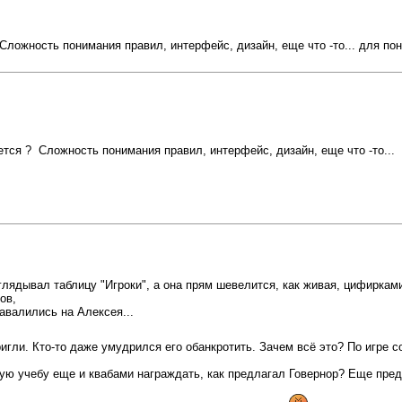
Сложность понимания правил, интерфейс, дизайн, еще что -то... для пон
ется ? Сложность понимания правил, интерфейс, дизайн, еще что -то...
лядывал таблицу "Игроки", а она прям шевелится, как живая, цифирками 
ов,
авалились на Алексея...
игли. Кто-то даже умудрился его обанкротить. Зачем всё это? По игре с
кую учебу еще и квабами награждать, как предлагал Говернор? Еще пре