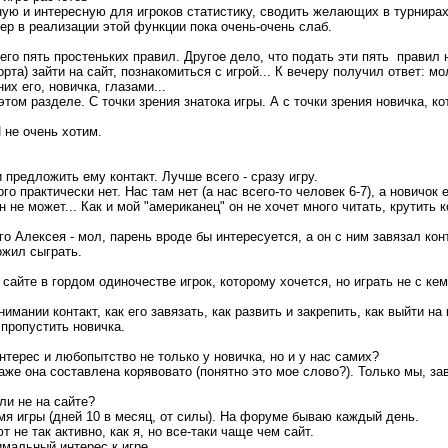
ную и интересную для игроков статистику, сводить желающих в турнирах
тер в реализации этой функции пока очень-очень слаб.
сего пять простеньких правил. Другое дело, что подать эти пять правил 
а) зайти на сайт, познакомиться с игрой... К вечеру получил ответ: мол
их его, новичка, глазами...
этом разделе. С точки зрения знатока игры. А с точки зрения новичка, ко
 не очень хотим.
 предложить ему контакт. Лучше всего - сразу игру.
о практически нет. Нас там нет (а нас всего-то человек 6-7), а новичок 
не может... Как и мой "американец" он не хочет много читать, крутить 
о Алексея - мол, парень вроде бы интересуется, а он с ним завязал ко
ожил сыграть.
сайте в гордом одиночестве игрок, которому хочется, но играть не с кем
мании контакт, как его завязать, как развить и закрепить, как выйти на и
 пропустить новичка.
нтерес и любопытство не только у новичка, но и у нас самих?
 даже она составлена корявовато (понятно это мое слово?). Только мы, 
ли не на сайте?
емя игры (дней 10 в месяц, от силы). На форуме бываю каждый день.
не так активно, как я, но все-таки чаще чем сайт.
имальный интерес к игре.