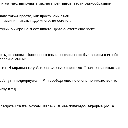
 и матчах, выполнять расчеты рейтингов, вести разнообразные
надо также просто, как просты они сами.
, извини, читать надо много, не осилил.
торый об игре не знает ничего, дело обстоит еще хуже...
есть, он зашел. Чаще всего (если он раньше не был знаком с игрой)
колесико мышки...
нтакт. Я спрашиваю у Алкона, сколько парню лет? чем он занимается
. А тут я подвернулся... А я вообще еще не очень понимаю, во что
гру и т.д.
завсегдатаи сайта, можем извлечь из нее полезную информацию. А