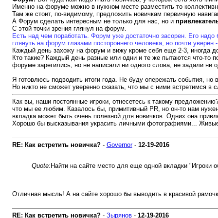
Именно на форуме можно в нужном месте разместить то коллективно
Там же стоит, по-видимому, предложить новичкам первичную навига
А Форум сделать интересным не только для нас, но и
привлекател
С этой точки зрения глянул на форум.
Есть над чем поработать. Форум уже достаточно засорен. Его надо 
глянуть на форум глазами постороннего человека, но почти уверен -
Каждый день захожу на форум и вижу кроме себя еще 2-3, иногда до 
Кто такие? Каждый день разные или одни и те же пытаются что-то по
форуме зарегились, но не написали ни одного слова, не задали ни о
Я готовлюсь подводить итоги года. Не буду опережать события, но в
Но никто не сможет уверенно сказать, что мы с ними встретимся в 
Как вы, наши постоянные игроки, отнесетесь к такому предложению? 
что мы ее любим. Казалось бы, примитивный PR, но он-то нам нужен.
вкладка может быть очень полезной для новичков. Одних она привлече
Хорошо бы высказывания украсить личными фотографиями... Живые 
RE: Как встретить новичка?
-
Governor
-
12-19-2016
Quote:
Найти на сайте место для еще одной вкладки "Игроки об
Отличная мысль! А на сайте хорошо бы выводить в красивой рамочк
RE: Как встретить новичка?
-
Зырянов
-
12-19-2016