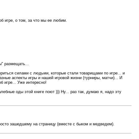
б игре, о том, за что мы ее любим.
" размещать...
ериться силами с людьми, которые стали товарищами по игре... и
азные аспекты игры и нашей игровой жизни (турниры, матчи)... И
б игре... Уже интересно!
ебные оды этой книге поют ))) Ну... раз так, думаю я, надо эту
росто зашедшему на страницу (вместе с быком и медведем).