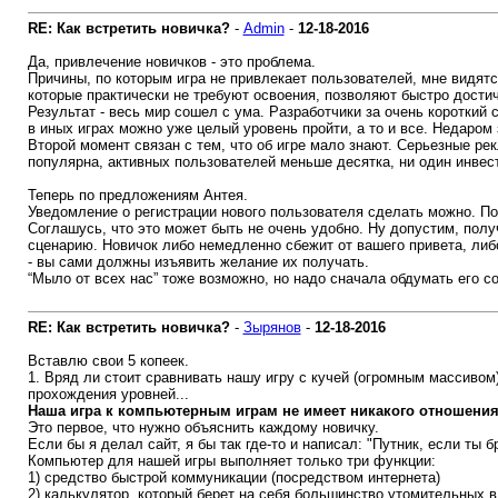
RE: Как встретить новичка?
-
Admin
-
12-18-2016
Да, привлечение новичков - это проблема.
Причины, по которым игра не привлекает пользователей, мне видятс
которые практически не требуют освоения, позволяют быстро достич
Результат - весь мир сошел с ума. Разработчики за очень короткий 
в иных играх можно уже целый уровень пройти, а то и все. Недаро
Второй момент связан с тем, что об игре мало знают. Серьезные рек
популярна, активных пользователей меньше десятка, ни один инвест
Теперь по предложениям Антея.
Уведомление о регистрации нового пользователя сделать можно. По 
Соглашусь, что это может быть не очень удобно. Ну допустим, полу
сценарию. Новичок либо немедленно сбежит от вашего привета, либ
- вы сами должны изъявить желание их получать.
“Мыло от всех нас” тоже возможно, но надо сначала обдумать его 
RE: Как встретить новичка?
-
Зырянов
-
12-18-2016
Вставлю свои 5 копеек.
1. Вряд ли стоит сравнивать нашу игру с кучей (огромным массивом
прохождения уровней...
Наша игра к компьютерным играм не имеет никакого отношения
Это первое, что нужно объяснить каждому новичку.
Если бы я делал сайт, я бы так где-то и написал: "Путник, если ты 
Компьютер для нашей игры выполняет только три функции:
1) средство быстрой коммуникации (посредством интернета)
2) калькулятор, который берет на себя большинство утомительных в