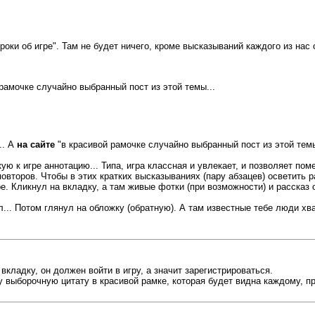
оки об игре". Там не будет ничего, кроме высказываний каждого из нас о
рамочке случайно выбранный пост из этой темы...
.. А
на сайте
"в красивой рамочке случайно выбранный пост из этой темы
ую к игре аннотацию... Типа, игра классная и увлекает, и позволяет пом
повторов. Чтобы в этих кратких высказываниях (пару абзацев) осветить р
гре. Кликнул на вкладку, а там живые фотки (при возможности) и рассказ о
л... Потом глянул на обложку (обратную). А там известные тебе люди хвал
 вкладку, он должен войти в игру, а значит зарегистрироваться.
у выборочную цитату в красивой рамке, которая будет видна каждому, п