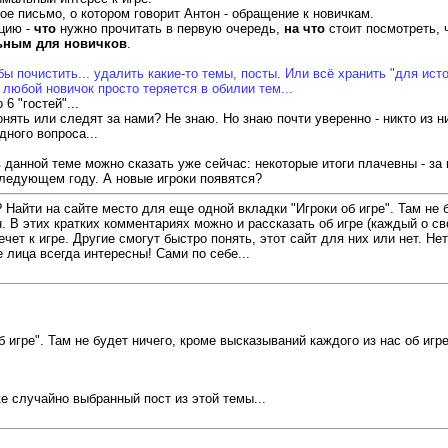
е письмо, о котором говорит Антон - обращение к новичкам.
цию -
что
нужно прочитать в первую очередь,
на что
стоит посмотреть, ч
ьным для новичков
.
бы почистить... удалить какие-то темы, посты. Или всё хранить "для ис
 любой новичок просто теряется в обилии тем...
6 "гостей"...
нять или следят за нами? Не знаю. Но знаю почти уверенно - никто из н
дного вопроса...
 данной теме можно сказать уже сейчас: некоторые итоги плачевны - за
следующем году. А новые игроки появятся?
Найти на сайте место для еще одной вкладки "Игроки об игре". Там не бу
 В этих кратких комментариях можно и рассказать об игре (каждый о сво
т к игре. Другие смогут быстро понять, этот сайт для них или нет. Нет,
лица всегда интересны! Сами по себе...
 игре". Там не будет ничего, кроме высказываний каждого из нас об игре
е случайно выбранный пост из этой темы...