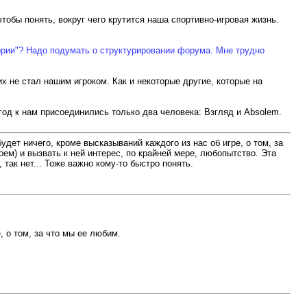
тобы понять, вокруг чего крутится наша спортивно-игровая жизнь.
тории"? Надо подумать о структурировании форума. Мне трудно
их не стал нашим игроком. Как и некоторые другие, которые на
 год к нам присоединились только два человека: Взгляд и Absolem.
дет ничего, кроме высказываний каждого из нас об игре, о том, за
ем) и вызвать к ней интерес, по крайней мере, любопытство. Эта
 так нет... Тоже важно кому-то быстро понять.
, о том, за что мы ее любим.