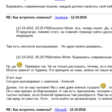
Выражаясь современным языком, каждый должен написать свой кейс 
RE: Как встретить новичка?
-
Зырянов
-
12-19-2016
(12-19-2016, 03:26 PM)
Governor Wrote:
Ага, теперь понял. Да, 
Я предлагаю, помимо этого, на главной странице сайта сдела
медведем).
Там есть неплохое высказывание... Но идею можно развивать...
(12-19-2016, 06:28 PM)
Andrew Wrote:
Выражаясь современным я
Ну, да
. Примерно так. Но не только рассказать, почему, но и пок
Многое зависит от Админа. Я в принципе не знаю, можно ли такую в
И вот еще.
Сегодня разговаривал с новичком - Алексей.
Думаю, что он наш человек! Мы с ним даже вничью сыграли
, т
Он к нам пришел из Виртаномики. А там есть приложение, похожее на
тысячи человек, если Алексей правильно там разобрался. Нам бы от
там вряд ли уместна. Хотя... если выйти на организаторов, то можн
RE: Как встретить новичка?
-
Alkonaft
-
12-19-2016