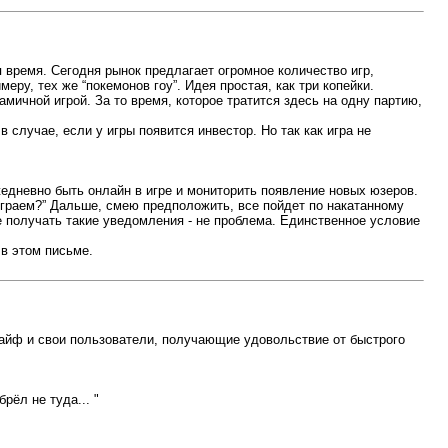
 время. Сегодня рынок предлагает огромное количество игр,
ру, тех же “покемонов гоу”. Идея простая, как три копейки.
амичной игрой. За то время, которое тратится здесь на одну партию,
ю.
случае, если у игры появится инвестор. Но так как игра не
жедневно быть онлайн в игре и мониторить появление новых юзеров.
Сыграем?” Дальше, смею предположить, все пойдет по накатанному
е получать такие уведомления - не проблема. Единственное условие
в этом письме.
 кайф и свои пользователи, получающие удовольствие от быстрого
рёл не туда... "