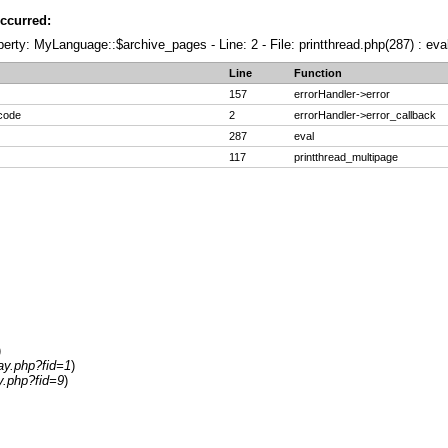
ccurred:
erty: MyLanguage::$archive_pages - Line: 2 - File: printthread.php(287) : eva
Line
Function
157
errorHandler->error
 code
2
errorHandler->error_callback
287
eval
117
printthread_multipage
)
ay.php?fid=1
)
y.php?fid=9
)