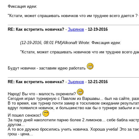
Фиксация идеи:
"Кстати, может спрашивать новичков что им труднее всего дается ? 
RE: Как встретить новичка?
-
Зырянов
-
12-19-2016
(12-19-2016, 08:01 PM)
Alkonaft Wrote:
Фиксация идеи:
"Кстати, может спрашивать новичков что им труднее всего да
Будут новички - заставим идею работать
RE: Как встретить новичка?
-
Зырянов
-
12-21-2016
Народ! Вы что - малость охренели?
Сегодня играл турнирную с Павлом из Варшавы... был на сайте, разг
В то время, как турнир почти замер в тоскливом ожидании результат
вдруг появился новичок, и большинство как бы о турнире забыли и н
И пошел сенокос!
За пару дней наколотили парню более 2 лимонов... себе бабла настр
другом...
А то все дружно бросились учить новичка. Хороша учеба! Это за та
грош - цена...