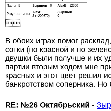
Партия B
Зырянов
- 0
AlexB
- 12300
AlexB
Зырянов
Результат игры
2
(+209670)
0

В обоих играх помог расклад
сотки (по красной и по зелен
двушки были получше и их у
партии вторым ходом мне пр
красных и этот цвет решил ис
банкротством соперника. Но 
RE: №26 Октябрьский
-
Зыр