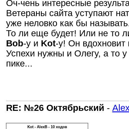
Оч-чень интересные результа
Ветераны сайта уступают нат
уже неловко как бы называть.
То ли еще будет! Или не то 
Bob
-у и
Kot
-у! Он вдохновит
Успехи нужны и Олегу, а то у
пике...
RE: №26 Октябрьский
-
Ale
Kot - AlexB - 10 ходов