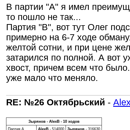
В партии "А" я имел преимущ
то пошло не так...
Партия "В", вот тут Олег подс
примерно на 6-7 ходе обману
желтой сотни, и при цене жел
затарился по полной. А вот 
хвост, причем всем что было.
уже мало что меняло.
RE: №26 Октябрьский
-
Ale
Зырянов - AlexB - 10 ходов
Партия A
AlexB
- 514000
Зырянов
- 316630