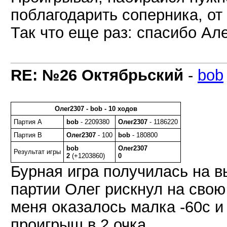
поблагодарить соперника, от
Так что еще раз: спасибо Але
RE: №26 Октябрьский
-
bob
Олег2307 - bob - 10 ходов
Партия A
bob
- 2209380
Олег2307
- 1186220
Партия B
Олег2307
- 100
bob
- 180800
bob
Олег2307
Результат игры
2
(+1203860)
0
Бурная игра получилась на в
партии Олег рискнул на свою
меня оказалось малка -60с и 
проигрыш в 2 очка.