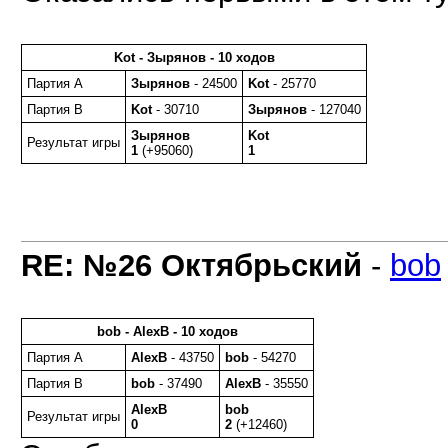
Kot - Зырянов - 10 ходов
Партия A
Зырянов
- 24500
Kot
- 25770
Партия B
Kot
- 30710
Зырянов
- 127040
Зырянов
Kot
Результат игры
1
(+95060)
1
RE: №26 Октябрьский
-
bob
bob - AlexB - 10 ходов
Партия A
AlexB
- 43750
bob
- 54270
Партия B
bob
- 37490
AlexB
- 35550
AlexB
bob
Результат игры
0
2
(+12460)