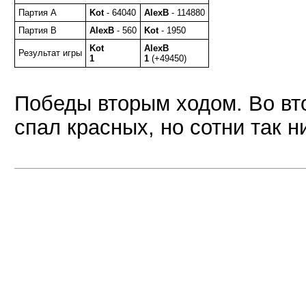
Партия A
Kot
- 64040
AlexB
- 114880
Партия B
AlexB
- 560
Kot
- 1950
Kot
AlexB
Результат игры
1
1
(+49450)
Победы вторым ходом. Во вт
спал красных, но сотни так н