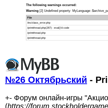
The following warnings occurred:
Warning
[2] Undefined property: MyLanguage::$archive_page
File
/inc/class_error.php
/printthread.php(287) : eval()'d code
/printthread.php
/printthread.php
№26 Октябрьский
- Pr
+- Форум онлайн-игры "Акцио
(
https://forum.stockholdergam