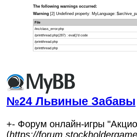
The following warnings occurred:
Warning
[2] Undefined property: MyLanguage::$archive_page
File
/inc/class_error.php
/printthread.php(287) : eval()'d code
/printthread.php
/printthread.php
№24 Львиные Забавы
+- Форум онлайн-игры "Акцио
(
https://forum.stockholdergam