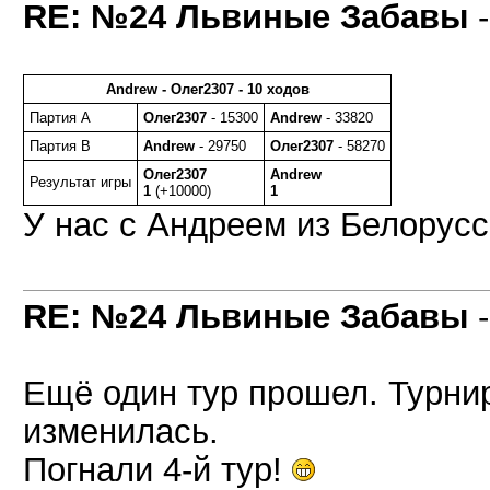
RE: №24 Львиные Забавы
Andrew - Олег2307 - 10 ходов
Партия A
Олег2307
- 15300
Andrew
- 33820
Партия B
Andrew
- 29750
Олег2307
- 58270
Олег2307
Andrew
Результат игры
1
(+10000)
1
У нас с Андреем из Белорусс
RE: №24 Львиные Забавы
Ещё один тур прошел. Турни
изменилась.
Погнали 4-й тур!