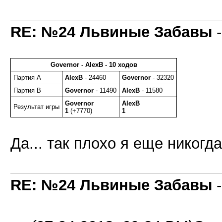
RE: №24 Львиные Забавы
Governor - AlexB - 10 ходов
Партия A
AlexB
- 24460
Governor
- 32320
Партия B
Governor
- 11490
AlexB
- 11580
Governor
AlexB
Результат игры
1
(+7770)
1
Да... так плохо я еще никогда
RE: №24 Львиные Забавы