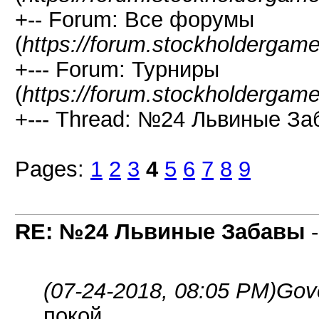
+-- Forum: Все форумы
(
https://forum.stockholdergam
+--- Forum: Турниры
(
https://forum.stockholdergam
+--- Thread: №24 Львиные За
Pages:
1
2
3
4
5
6
7
8
9
RE: №24 Львиные Забавы
(07-24-2018, 08:05 PM)
Gov
покой...