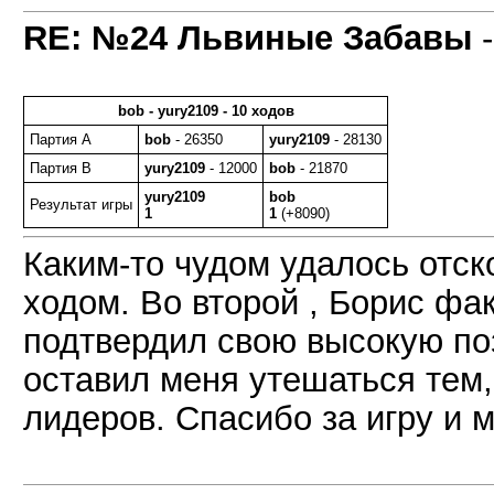
RE: №24 Львиные Забавы
bob - yury2109 - 10 ходов
Партия A
bob
- 26350
yury2109
- 28130
Партия B
yury2109
- 12000
bob
- 21870
yury2109
bob
Результат игры
1
1
(+8090)
Каким-то чудом удалось отск
ходом. Во второй , Борис фа
подтвердил свою высокую поз
оставил меня утешаться тем,
лидеров. Спасибо за игру и м