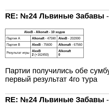
RE: №24 Львиные Забавы
AlexB - Alkonaft - 10 ходов
Партия A
Alkonaft
- 47590
AlexB
- 202000
Партия B
AlexB
- 75600
Alkonaft
- 67560
AlexB
Alkonaft
Результат игры
2
(+162450)
0
Партии получились обе сумб
первый результат 4го тура
RE: №24 Львиные Забавы