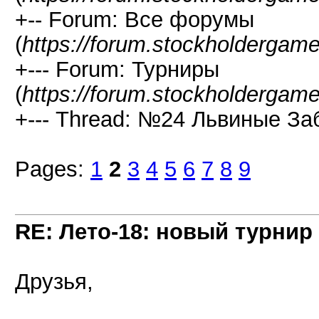
+-- Forum: Все форумы
(
https://forum.stockholdergam
+--- Forum: Турниры
(
https://forum.stockholdergam
+--- Thread: №24 Львиные За
Pages:
1
2
3
4
5
6
7
8
9
RE: Лето-18: новый турнир
Друзья,