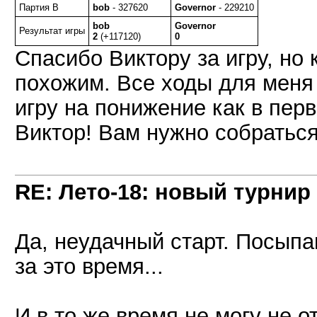
Партия B
bob
- 327620
Governor
- 229210
bob
Governor
Результат игры
2
(+117120)
0
Спасибо Виктору за игру, но 
похожим. Все ходы для меня
игру на понижение как в перв
Виктор! Вам нужно собраться
RE: Лето-18: новый турнир
Да, неудачный старт. Посыпа
за это время...
И в то же время не могу не 