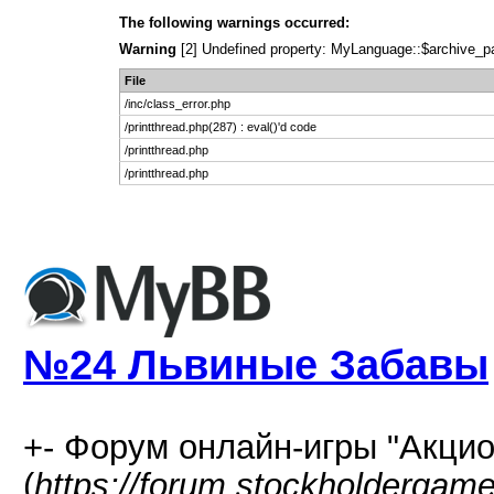
The following warnings occurred:
Warning
[2] Undefined property: MyLanguage::$archive_page
File
/inc/class_error.php
/printthread.php(287) : eval()'d code
/printthread.php
/printthread.php
№24 Львиные Забавы
+- Форум онлайн-игры "Акцио
(
https://forum.stockholdergam