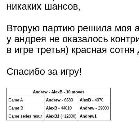
никаких шансов,
Вторую партию решила моя ат
у андрея не оказалось контр
в игре третья) красная сотня
Спасибо за игру!
Andrew - AlexB - 10 moves
Game A
Andrew
- 6880
AlexB
- 4070
Game B
AlexB
- 44610
Andrew
- 29000
Game series result
AlexB1
(+12800)
Andrew1