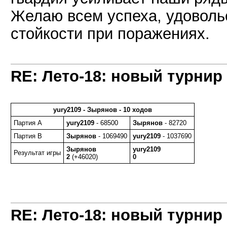
Желаю всем успеха, удовольс
стойкости при поражениях.
RE: Лето-18: новый турнир
yury2109 - Зырянов - 10 ходов
Партия A
yury2109
- 68500
Зырянов
- 82720
Партия B
Зырянов
- 1069490
yury2109
- 1037690
Зырянов
yury2109
Результат игры
2
(+46020)
0
RE: Лето-18: новый турнир