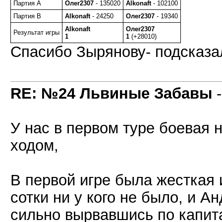
Партия A
Олег2307
- 135020
Alkonaft
- 102100
Партия B
Alkonaft
- 24250
Олег2307
- 19340
Alkonaft
Олег2307
Результат игры
1
1
(+28010)
Спасибо Зырянову- подсказа
RE: №24 Львиные Забавы
У нас в первом туре боевая 
ходом,
В первой игре была жесткая и
сотки ни у кого не было, и А
сильно вырвавшись по капита