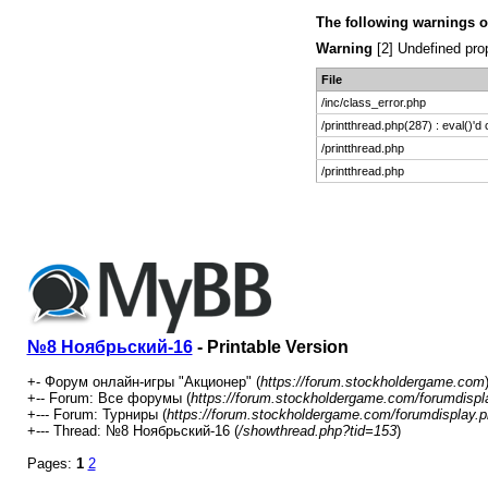
The following warnings o
Warning
[2] Undefined prop
File
/inc/class_error.php
/printthread.php(287) : eval()'d
/printthread.php
/printthread.php
№8 Ноябрьский-16
- Printable Version
+- Форум онлайн-игры "Акционер" (
https://forum.stockholdergame.com
+-- Forum: Все форумы (
https://forum.stockholdergame.com/forumdispl
+--- Forum: Турниры (
https://forum.stockholdergame.com/forumdisplay.
+--- Thread: №8 Ноябрьский-16 (
/showthread.php?tid=153
)
Pages:
1
2