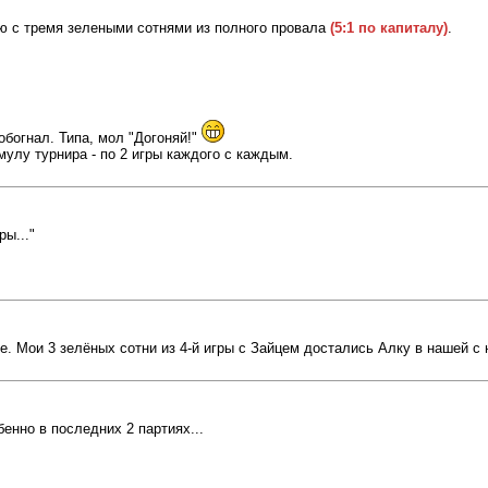
ю с тремя зелеными сотнями из полного провала
(5:1 по капиталу)
.
обогнал. Типа, мол "Догоняй!"
улу турнира - по 2 игры каждого с каждым.
ы..."
. Мои 3 зелёных сотни из 4-й игры с Зайцем достались Алку в нашей с н
енно в последних 2 партиях...