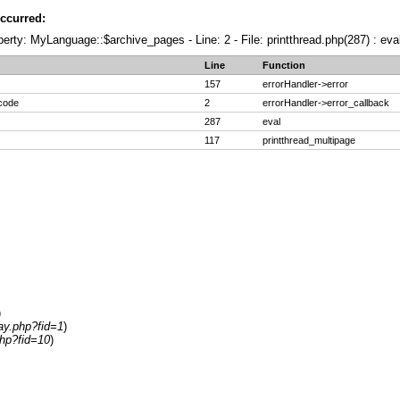
ccurred:
erty: MyLanguage::$archive_pages - Line: 2 - File: printthread.php(287) : eva
Line
Function
157
errorHandler->error
 code
2
errorHandler->error_callback
287
eval
117
printthread_multipage
)
ay.php?fid=1
)
php?fid=10
)