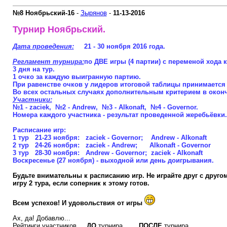
№8 Ноябрьский-16
-
Зырянов
-
11-13-2016
Турнир Ноябрьский.
Дата проведения:
21 - 30 ноября 2016 года.
Регламент турнира:
по ДВЕ игры (4 партии) с переменой хода
3 дня на тур.
1 очко за каждую выигранную партию.
При равенстве очков у лидеров итоговой таблицы принимается в
Во всех остальных случаях дополнительным критерием в оконча
Участники:
№1 - zaciek, №2 - Andrew, №3 - Alkonaft, №4 - Governor.
Номера каждого участника - результат проведенной жеребьёвки.
Расписание игр:
1 тур 21-23 ноября: zaciek - Governor; Andrew - Alkonaft
2 тур 24-26 ноября: zaciek - Andrew; Alkonaft - Governor
3 тур 28-30 ноября: Andrew - Governor; zaciek - Alkonaft
Воскресенье (27 ноября) - выходной или день доигрывания.
Будьте внимательны к расписанию игр. Не играйте друг с друго
игру 2 тура, если соперник к этому готов.
Всем успехов! И удовольствия от игры
Ах, да! Добавлю...
Рейтинги участников
ДО
турнира
ПОСЛЕ
турнира