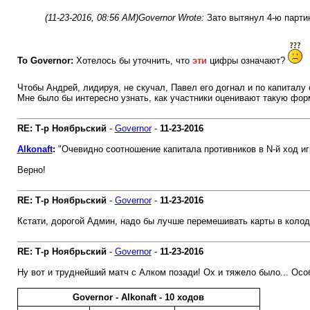
(11-23-2016, 08:56 AM)
Governor Wrote:
Зато вытянул 4-ю парти
То Governor:
Хотелось бы уточнить, что
эти
цифры означают?
Чтобы Андрей, лидируя, не скучал, Павел его догнал и по капиталу 
Мне было бы интересно узнать, как участники оценивают такую форм
RE: Т-р Ноябрьский
-
Governor
-
11-23-2016
Alkonaft
:
"Очевидно соотношение капитала противников в N-й ход игр
Верно!
RE: Т-р Ноябрьский
-
Governor
-
11-23-2016
Кстати, дорогой Админ, надо бы лучше перемешивать карты в колоде
RE: Т-р Ноябрьский
-
Governor
-
11-23-2016
Ну вот и труднейший матч с Алком позади! Ох и тяжело было... Особ
Governor - Alkonaft - 10 ходов