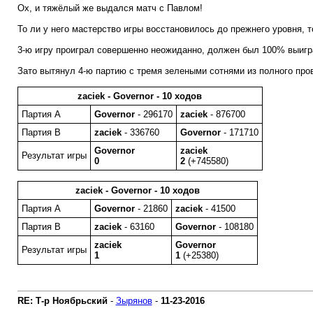
Ох, и тяжёлый же выдался матч с Павлом!
То ли у него мастерство игры восстановилось до прежнего уровня, т
3-ю игру проиграл совершенно неожиданно, должен был 100% выиграт
Зато вытянул 4-ю партию с тремя зелеными сотнями из полного прова
zaciek - Governor - 10 ходов
Партия A
Governor
- 296170
zaciek
- 876700
Партия B
zaciek
- 336760
Governor
- 171710
Governor
zaciek
Результат игры
0
2
(+745580)
zaciek - Governor - 10 ходов
Партия A
Governor
- 21860
zaciek
- 41500
Партия B
zaciek
- 63160
Governor
- 108180
zaciek
Governor
Результат игры
1
1
(+25380)
RE: Т-р Ноябрьский
-
Зырянов
-
11-23-2016