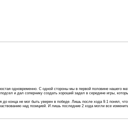
ростая одновременно. С одной стороны мы в первой половине нашего мат
то подсел и дал сопернику создать хороший задел в середине игры, кото
 я до конца не мог быть уверен в победе. Лишь после хода 9.1 понял, ч
аствованию над позицией. И лишь последние 2 хода могли все изменить 