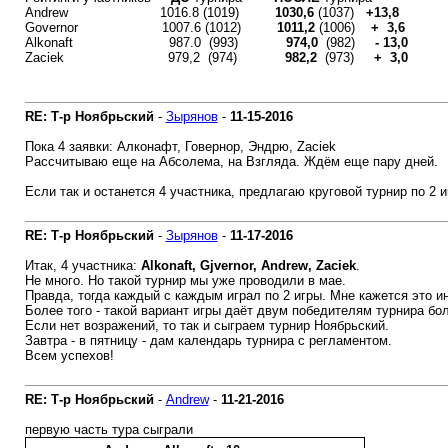
Andrew 1016.8 (1019)
1030,6
(1037)
+13,8
Governor 1007.6 (1012)
1011,2
(1006)
+ 3,6
Alkonaft 987.0 (993)
974,0
(982)
- 13,0
Zaciek 979,2 (974)
982,2
(973)
+ 3,0
RE: Т-р Ноябрьский
-
Зырянов
-
11-15-2016
Пока 4 заявки: Алконафт, Говернор, Эндрю, Zaciek
Рассчитываю еще на Абсолема, на Взгляда. Ждём еще пару дней.
Если так и останется 4 участника, предлагаю круговой турнир по 2 
RE: Т-р Ноябрьский
-
Зырянов
-
11-17-2016
Итак, 4 участника:
Alkonaft, Gjvernor, Andrew, Zaciek
.
Не много. Но такой турнир мы уже проводили в мае.
Правда, тогда каждый с каждым играл по 2 игры. Мне кажется это и
Более того - такой вариант игры даёт двум победителям турнира бо
Если нет возражений, то так и сыграем турнир Ноябрьский.
Завтра - в пятницу - дам календарь турнира с регламентом.
Всем успехов!
RE: Т-р Ноябрьский
-
Andrew
-
11-21-2016
первую часть тура сыграли