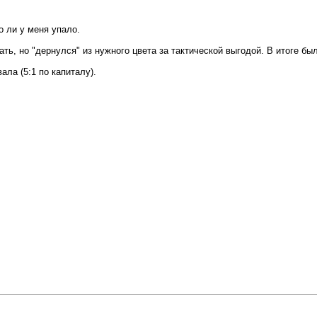
о ли у меня упало.
ь, но "дернулся" из нужного цвета за тактической выгодой. В итоге был
ла (5:1 по капиталу).