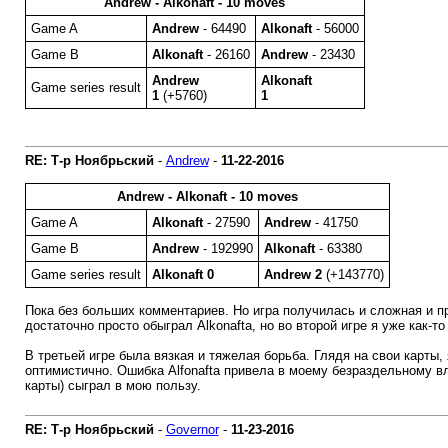
Andrew - Alkonaft - 10 moves
Game A
Andrew
- 64490
Alkonaft
- 56000
Game B
Alkonaft
- 26160
Andrew
- 23430
Andrew
Alkonaft
Game series result
1
(+5760)
1
RE: Т-р Ноябрьский
-
Andrew
-
11-22-2016
Andrew - Alkonaft - 10 moves
Game A
Alkonaft
- 27590
Andrew
- 41750
Game B
Andrew
- 192990
Alkonaft
- 63380
Game series result
Alkonaft 0
Andrew 2
(+143770)
Пока без больших комментариев. Но игра получилась и сложная и п
достаточно просто обыграл Alkonafta, но во второй игре я уже как-
В третьей игре была вязкая и тяжелая борьба. Глядя на свои карты,
оптимистично. Ошибка Alfonafta привела в моему безраздельному вл
карты) сыграл в мою пользу.
RE: Т-р Ноябрьский
-
Governor
-
11-23-2016