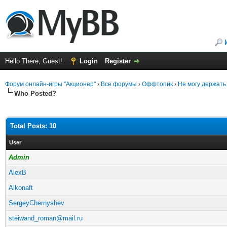
Hello There, Guest!
Login
Register
Форум онлайн-игры "Акционер"
›
Все форумы
›
Оффтопик
›
Не могу держать 
Who Posted?
Total Posts: 10
User
Admin
AlexB
Alkonaft
SergeyChernyshev
steiwand_roman@mail.ru