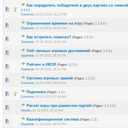
Как определить победителя в двух партиях со сменой
0 Vote(s) - 0 out of 5 in Average
1
2
3
4
5
3
4
5
)
Governor
,
02-22-2016, 01:13 PM
Ограничение времени на игру
(Pages:
1
2
3
4
)
1 Vote(s) - 5 out of 5 in Average
1
2
3
4
5
Зырянов
,
10-12-2016, 06:41 PM
Как встретить новичка?
(Pages:
1
2
3
)
0 Vote(s) - 0 out of 5 in Average
1
2
3
4
5
Зырянов
,
02-25-2016, 10:49 AM
Учёт личных игровых достижений
(Pages:
1
2
3
)
0 Vote(s) - 0 out of 5 in Average
1
2
3
4
5
Зырянов
,
02-06-2016, 06:45 PM
Рейтинг в ИКСИ
(Pages:
1
2
3
)
0 Vote(s) - 0 out of 5 in Average
1
2
3
4
5
Зырянов
,
04-28-2016, 06:37 PM
Система игровых званий
(Pages:
1
2
3
)
0 Vote(s) - 0 out of 5 in Average
1
2
3
4
5
Governor
,
11-03-2016, 09:23 PM
Подсказка
(Pages:
1
2
)
0 Vote(s) - 0 out of 5 in Average
1
2
3
4
5
Governor
,
03-21-2016, 07:36 AM
Расчет игры при равенстве партий
(Pages:
1
2
3
4
)
0 Vote(s) - 0 out of 5 in Average
1
2
3
4
5
Hozain
,
06-16-2022, 06:12 AM
Квалификационная система
(Pages:
1
2
)
0 Vote(s) - 0 out of 5 in Average
1
2
3
4
5
Зырянов
,
11-10-2016, 06:20 PM