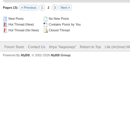
Pages (3):
« Previous
1
2
3
Next »
New Posts
No New Posts
Hot Thread (New)
Contains Posts by You
Hot Thread (No New)
Closed Thread
Forum Team
Contact Us
Игра "Акционер"
Return to Top
Lite (Archive) 
Powered By
MyBB
, © 2002-2026
MyBB Group
.