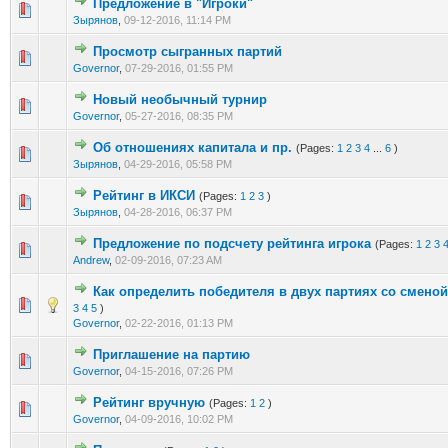
Предложение в "Игроки"
0 Vote(s) - 0 out of 5 in Average
1
2
3
4
5
Зырянов
,
09-12-2016, 11:14 PM
Просмотр сыгранных партий
0 Vote(s) - 0 out of 5 in Average
1
2
3
4
5
Governor
,
07-29-2016, 01:55 PM
Новый необычный турнир
0 Vote(s) - 0 out of 5 in Average
1
2
3
4
5
Governor
,
05-27-2016, 08:35 PM
Об отношениях капитала и пр.
(Pages:
1
2
3
4
...
6
)
0 Vote(s) - 0 out of 5 in Average
1
2
3
4
5
Зырянов
,
04-29-2016, 05:58 PM
Рейтинг в ИКСИ
(Pages:
1
2
3
)
0 Vote(s) - 0 out of 5 in Average
1
2
3
4
5
Зырянов
,
04-28-2016, 06:37 PM
Предложение по подсчету рейтинга игрока
(Pages:
1
2
3
0 Vote(s) - 0 out of 5 in Average
1
2
3
4
5
Andrew
,
02-09-2016, 07:23 AM
Как определить победителя в двух партиях со сменой
0 Vote(s) - 0 out of 5 in Average
1
2
3
4
5
3
4
5
)
Governor
,
02-22-2016, 01:13 PM
Приглашение на партию
0 Vote(s) - 0 out of 5 in Average
1
2
3
4
5
Governor
,
04-15-2016, 07:26 PM
Рейтинг вручную
(Pages:
1
2
)
0 Vote(s) - 0 out of 5 in Average
1
2
3
4
5
Governor
,
04-09-2016, 10:02 PM