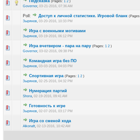
Подсказка
(Pages:
1
2
)
0 Vote(s) - 0 out of 5 in Average
1
2
3
4
5
Governor
,
03-21-2016, 07:36 AM
Poll:
Доступ к личной статистике. Игровой бланк
(Pages
0 Vote(s) - 0 out of 5 in Average
1
2
3
4
5
Зырянов
,
03-20-2016, 10:33 PM
Игра с военными мотивами
0 Vote(s) - 0 out of 5 in Average
1
2
3
4
5
Зырянов
,
03-19-2016, 06:12 PM
Игра вчетвером - пара на пару
(Pages:
1
2
)
0 Vote(s) - 0 out of 5 in Average
1
2
3
4
5
Governor
,
03-02-2016, 09:38 PM
Командная игра без ПО
0 Vote(s) - 0 out of 5 in Average
1
2
3
4
5
Зырянов
,
03-03-2016, 04:03 PM
Спортивная игра
(Pages:
1
2
)
0 Vote(s) - 0 out of 5 in Average
1
2
3
4
5
Зырянов
,
02-25-2016, 04:32 PM
Нумерация партий
0 Vote(s) - 0 out of 5 in Average
1
2
3
4
5
Shora
,
02-19-2016, 09:41 AM
Готовность к игре
0 Vote(s) - 0 out of 5 in Average
1
2
3
4
5
Зырянов
,
02-07-2016, 03:17 PM
Игра со сменой хода
0 Vote(s) - 0 out of 5 in Average
1
2
3
4
5
Alkonaft
,
02-13-2016, 10:42 AM