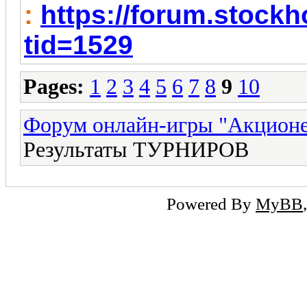
:
https://forum.stock
tid=1529
Pages:
1
2
3
4
5
6
7
8
9
10
Форум онлайн-игры "Акцион
Результаты ТУРНИРОВ
Powered By
MyBB