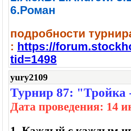
6.Роман
пoдробности турнир
:
https://forum.stock
tid=1498
yury2109
Турнир 87: "Тройка 
Дата проведения
: 14 и
1.
Каждый с каждым иг