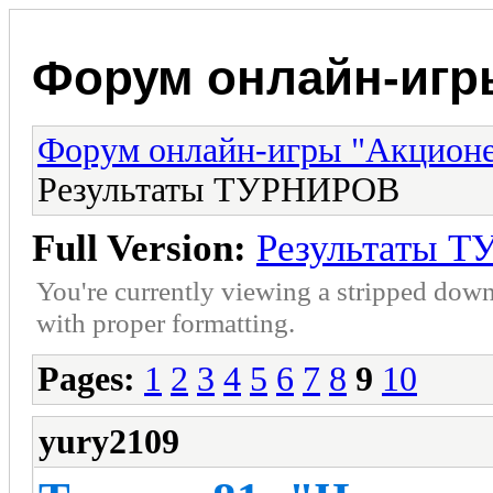
Форум онлайн-игр
Форум онлайн-игры "Акцион
Результаты ТУРНИРОВ
Full Version:
Результаты 
You're currently viewing a stripped down
with proper formatting.
Pages:
1
2
3
4
5
6
7
8
9
10
yury2109