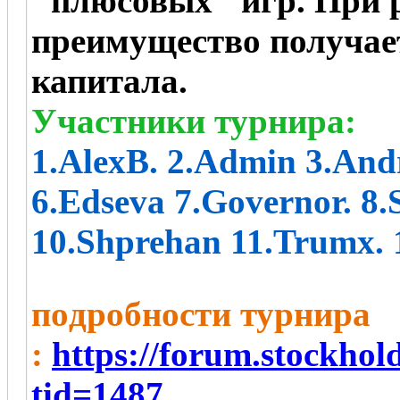
"плюсовых" игр. При р
преимущество получае
капитала.
Участники турнира:
1.AlexB. 2.Admin 3.Andr
6.Edseva 7.Governor. 8.
10.Shprehan 11.Trumx. 
пoдробности турнира
:
https://forum.stockho
tid=1487