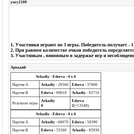
yury2109
1. Участники играют по 3 игры. Победитель получает - 1
2. При равном количестве очков победитель определяет
3. Участникам , виновным в задержке игр и несоблюден
Аркадий
Arkadiy - Edseva - 4 x 6
Партия A
Arkadiy
- 29560
Edseva
- 37000
Партия B
Edseva
- 69610
Arkadiy
- 63710
Arkadiy
Edseva
Результат игры
0
2
(+13340)
Arkadiy - Edseva - 4 x 6
Партия A
Arkadiy
- 66670
Edseva
- 50390
Партия B
Edseva
- 55560
Arkadiy
- 85930