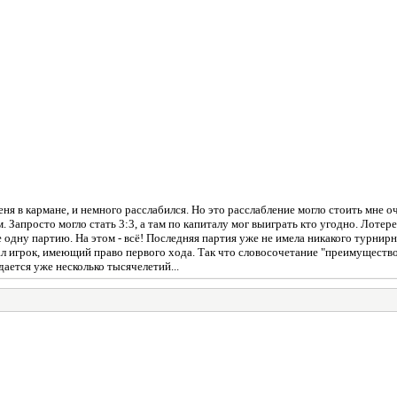
еня в кармане, и немного расслабился. Но это расслабление могло стоить мне 
 Запросто могло стать 3:3, а там по капиталу мог выиграть кто угодно. Лотерея
одну партию. На этом - всё! Последняя партия уже не имела никакого турнирно
л игрок, имеющий право первого хода. Так что словосочетание "преимущество 
ется уже несколько тысячелетий...