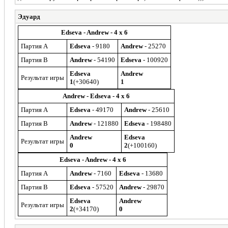
Эдуард
Edseva - Andrew - 4 x 6
Партия A
Edseva
- 9180
Andrew
- 25270
Партия B
Andrew
- 54190
Edseva
- 100920
Edseva
Andrew
Результат игры
1
(+30640)
1
Andrew - Edseva - 4 x 6
Партия A
Edseva
- 49170
Andrew
- 25610
Партия B
Andrew
- 121880
Edseva
- 198480
Andrew
Edseva
Результат игры
0
2
(+100160)
Edseva - Andrew - 4 x 6
Партия A
Andrew
- 7160
Edseva
- 13680
Партия B
Edseva
- 57520
Andrew
- 29870
Edseva
Andrew
Результат игры
2
(+34170)
0