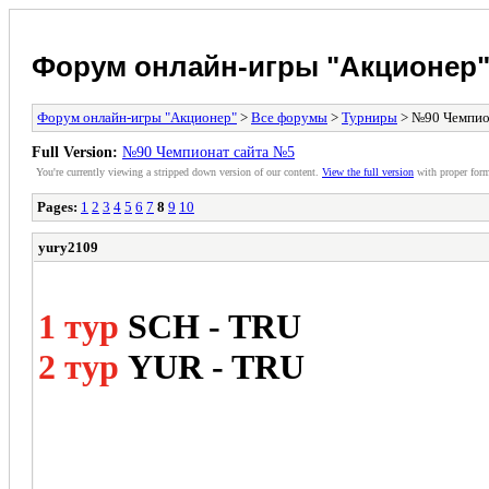
Форум онлайн-игры "Акционер
Форум онлайн-игры "Акционер"
>
Все форумы
>
Турниры
> №90 Чемпио
Full Version:
№90 Чемпионат сайта №5
You're currently viewing a stripped down version of our content.
View the full version
with proper form
Pages:
1
2
3
4
5
6
7
8
9
10
yury2109
1 тур
SCH - TRU
2 тур
YUR - TRU