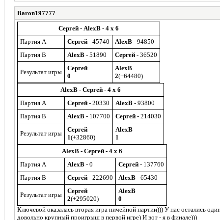
Baron197777
Сергей - AlexB - 4 x 6
Партия A
Сергей
- 45740
AlexB
- 94850
Партия B
AlexB
- 51890
Сергей
- 36520
Сергей
AlexB
Результат игры
0
2
(+64480)
AlexB - Сергей - 4 x 6
Партия A
Сергей
- 20330
AlexB
- 93800
Партия B
AlexB
- 107700
Сергей
- 214030
Сергей
AlexB
Результат игры
1
(+32860)
1
AlexB - Сергей - 4 x 6
Партия A
AlexB
- 0
Сергей
- 137760
Партия B
Сергей
- 222690
AlexB
- 65430
Сергей
AlexB
Результат игры
2
(+295020)
0
Ключевой оказалась вторая игра ничейной партии))) У нас остались один
довольно крупный проигрыш в первой игре) И вот - я в финале)))