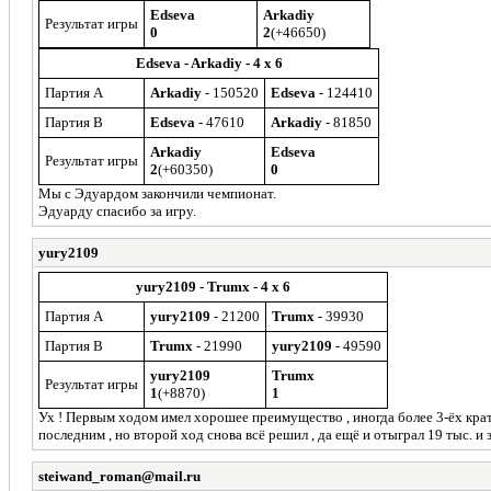
Edseva
Arkadiy
Результат игры
0
2
(+46650)
Edseva - Arkadiy - 4 x 6
Партия A
Arkadiy
- 150520
Edseva
- 124410
Партия B
Edseva
- 47610
Arkadiy
- 81850
Arkadiy
Edseva
Результат игры
2
(+60350)
0
Мы с Эдуардом закончили чемпионат.
Эдуарду спасибо за игру.
yury2109
yury2109 - Trumx - 4 x 6
Партия A
yury2109
- 21200
Trumx
- 39930
Партия B
Trumx
- 21990
yury2109
- 49590
yury2109
Trumx
Результат игры
1
(+8870)
1
Ух ! Первым ходом имел хорошее преимущество , иногда более 3-ёх крат
последним , но второй ход снова всё решил , да ещё и отыграл 19 тыс. и 
steiwand_roman@mail.ru