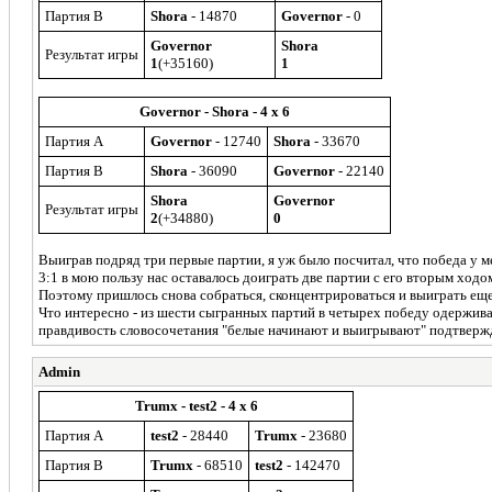
Партия B
Shora
- 14870
Governor
- 0
Governor
Shora
Результат игры
1
(+35160)
1
Governor - Shora - 4 x 6
Партия A
Governor
- 12740
Shora
- 33670
Партия B
Shora
- 36090
Governor
- 22140
Shora
Governor
Результат игры
2
(+34880)
0
Выиграв подряд три первые партии, я уж было посчитал, что победа у м
3:1 в мою пользу нас оставалось доиграть две партии с его вторым ходом.
Поэтому пришлось снова собраться, сконцентрироваться и выиграть еще 
Что интересно - из шести сыгранных партий в четырех победу одержива
правдивость словосочетания "белые начинают и выигрывают" подтвержда
Admin
Trumx - test2 - 4 x 6
Партия A
test2
- 28440
Trumx
- 23680
Партия B
Trumx
- 68510
test2
- 142470