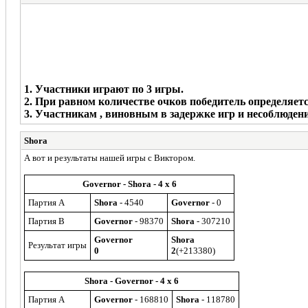
1. Участники играют по 3 игры.
2. При равном количестве очков победитель определяет
3. Участникам , виновным в задержке игр и несоблюден
Shora
А вот и результаты нашей игры с Виктором.
Governor - Shora - 4 x 6
Партия A
Shora
- 4540
Governor
- 0
Партия B
Governor
- 98370
Shora
- 307210
Governor
Shora
Результат игры
0
2
(+213380)
Shora - Governor - 4 x 6
Партия A
Governor
- 168810
Shora
- 118780