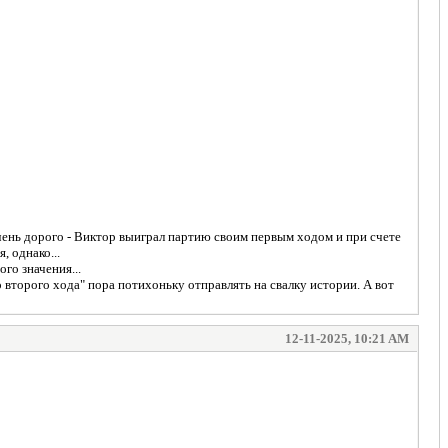
очень дорого - Виктор выиграл партию своим первым ходом и при счете
, однако...
го значения...
второго хода" пора потихоньку отправлять на свалку истории. А вот
12-11-2025, 10:21 AM