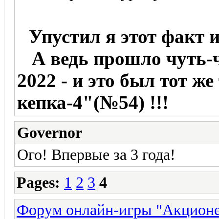
Упустил я этот факт 
А ведь прошло чуть-чу
2022 - и это был тот ж
кепка-4"(№54) !!!
Governor
Ого! Впервые за 3 года!
Pages:
1
2
3
4
Форум онлайн-игры "Акцион