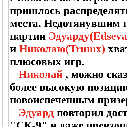
пришлось распределят
места. Недотянувшим 
партии
Эдуарду(Edseva
и
Николаю(Trumx)
хва
плюсовых игр.
Николай
, можно ска
более высокую позицию
новоиспеченным призе
Эдуард
повторил дос
"СК-9" и даже превзоше