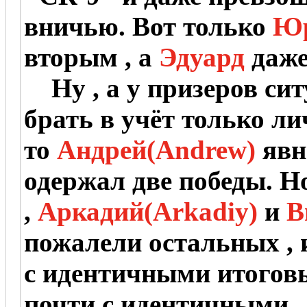
вничью. Вот только
Ю
вторым , а
Эдуард
даже
Ну , а у призеров сит
брать в учёт только ли
то
Андрей(Andrew)
явн
одержал две победы. Н
,
Аркадий(Arkadiy)
и
В
пожалели остальных ,
с идентичными итоговы
почти с идентичными..