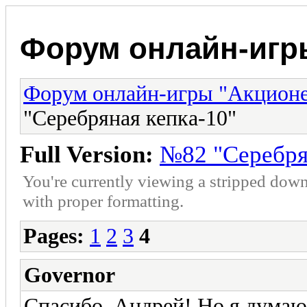
Форум онлайн-игр
Форум онлайн-игры "Акцион
"Серебряная кепка-10"
Full Version:
№82 "Серебря
You're currently viewing a stripped down
with proper formatting.
Pages:
1
2
3
4
Governor
Спасибо, Андрей! Но я думаю,