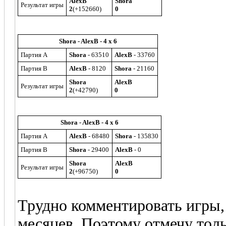
AlexB
Shora
Результат игры
2
(+152660)
0
Shora - AlexB - 4 x 6
Партия A
Shora
- 63510
AlexB
- 33760
Партия B
AlexB
- 8120
Shora
- 21160
Shora
AlexB
Результат игры
2
(+42790)
0
Shora - AlexB - 4 x 6
Партия A
AlexB
- 68480
Shora
- 135830
Партия B
Shora
- 29400
AlexB
- 0
Shora
AlexB
Результат игры
2
(+96750)
0
Трудно комментировать игры,
месяцев. Поэтому отмечу тольк