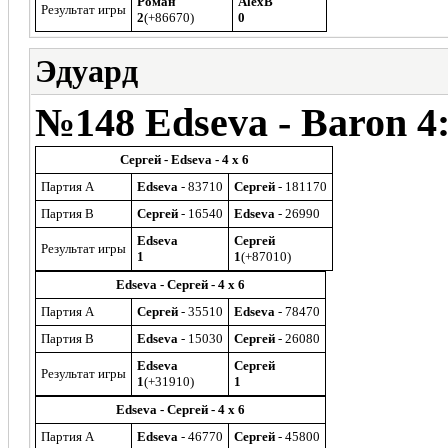
Роман
AlexB
Результат игры
2
(+86670)
0
Эдуард
№148 Edseva - Baron 4:2
Сергей - Edseva - 4 x 6
Партия A
Edseva
- 83710
Сергей
- 181170
Партия B
Сергей
- 16540
Edseva
- 26990
Edseva
Сергей
Результат игры
1
1
(+87010)
Edseva - Сергей - 4 x 6
Партия A
Сергей
- 35510
Edseva
- 78470
Партия B
Edseva
- 15030
Сергей
- 26080
Edseva
Сергей
Результат игры
1
(+31910)
1
Edseva - Сергей - 4 x 6
Партия A
Edseva
- 46770
Сергей
- 45800