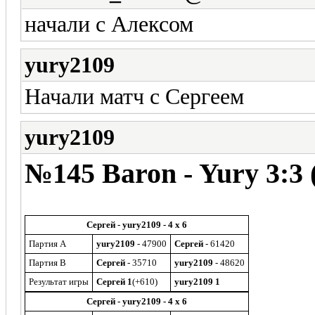
начали с Алексом
yury2109
Начали матч с Сергеем
yury2109
№145 Baron - Yury 3:3 (
Сергей - yury2109 - 4 x 6
Партия A
yury2109
- 47900
Сергей
- 61420
Партия B
Сергей
- 35710
yury2109
- 48620
Результат игры
Сергей 1
(+610)
yury2109 1
Сергей - yury2109 - 4 x 6