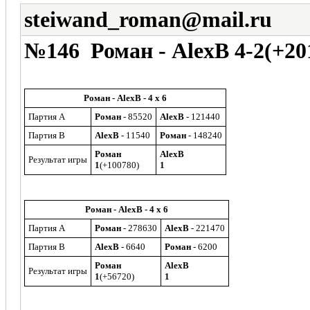
steiwand_roman@mail.ru
№146
Роман - AlexB 4-2(+20
Роман - AlexB - 4 x 6
Партия A
Роман
- 85520
AlexB
- 121440
Партия B
AlexB
- 11540
Роман
- 148240
Роман
AlexB
Результат игры
1
(+100780)
1
Роман - AlexB - 4 x 6
Партия A
Роман
- 278630
AlexB
- 221470
Партия B
AlexB
- 6640
Роман
- 6200
Роман
AlexB
Результат игры
1
(+56720)
1