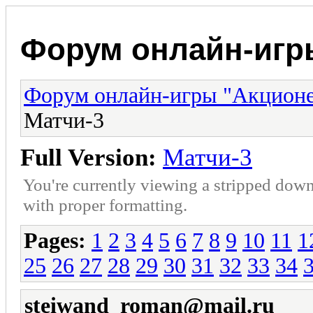
Форум онлайн-игр
Форум онлайн-игры "Акцион
Матчи-3
Full Version:
Матчи-3
You're currently viewing a stripped down
with proper formatting.
Pages:
1
2
3
4
5
6
7
8
9
10
11
1
25
26
27
28
29
30
31
32
33
34
steiwand_roman@mail.ru