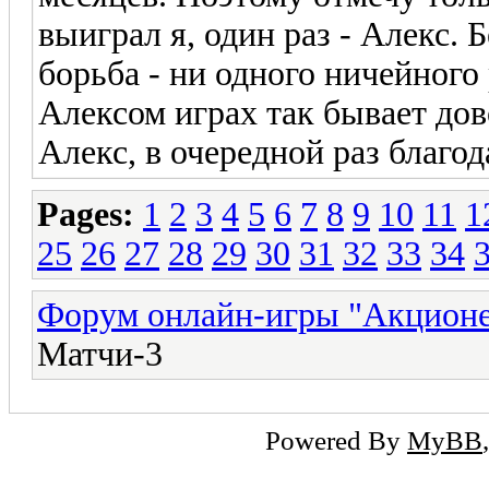
выиграл я, один раз - Алекс.
борьба - ни одного ничейного 
Алексом играх так бывает дово
Алекс, в очередной раз благод
Pages:
1
2
3
4
5
6
7
8
9
10
11
1
25
26
27
28
29
30
31
32
33
34
Форум онлайн-игры "Акцион
Матчи-3
Powered By
MyBB